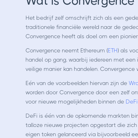
Wat is Convergence
Het bedrijf zelf omschrijft zich als een ged
traditionele financiële wereld naar de gedec
Convergence heeft als doel om een pionier o
Convergence neemt Ethereum (
ETH
) als v
handel op gang, waarbij iedereen met een 
veilige manier kan handelen. Convergence w
Eén van de voorbeelden hiervan zijn de
Wr
worden door Convergence door een zelf o
voor nieuwe mogelijkheden binnen de
DeFi
DeFi is één van de opkomende markten binne
talloze nieuwe projecten opgestart die zic
eigen token gelanceerd via bijvoorbeeld e