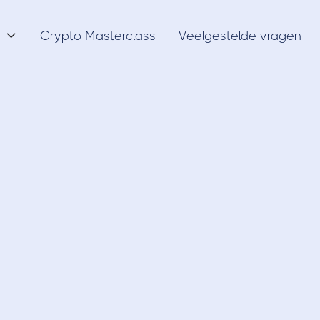
Crypto Masterclass
Veelgestelde vragen

NFTs
29/11/21
ergence Finance 
volledige uitleg