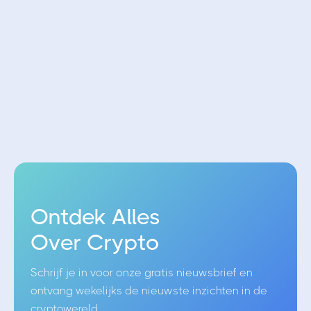
gaming launchpad
Coin Offerings
26/5/2021
CCAI (Cryptocurrencies.ai) - Eenvoudig
geavanceerd handelen
Ontdek Alles
Over Crypto
Schrijf je in voor onze gratis nieuwsbrief en
ontvang wekelijks de nieuwste inzichten in de
cryptowereld.