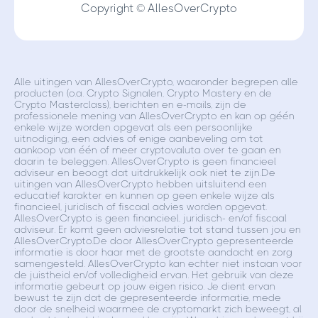
Copyright © AllesOverCrypto
Alle uitingen van AllesOverCrypto, waaronder begrepen alle
producten (o.a. Crypto Signalen, Crypto Mastery en de
Crypto Masterclass), berichten en e-mails, zijn de
professionele mening van AllesOverCrypto en kan op géén
enkele wijze worden opgevat als een persoonlijke
uitnodiging, een advies of enige aanbeveling om tot
aankoop van één of meer cryptovaluta over te gaan en
daarin te beleggen. AllesOverCrypto is geen financieel
adviseur en beoogt dat uitdrukkelijk ook niet te zijn.De
uitingen van AllesOverCrypto hebben uitsluitend een
educatief karakter en kunnen op geen enkele wijze als
financieel, juridisch of fiscaal advies worden opgevat.
AllesOverCrypto is geen financieel, juridisch- en/of fiscaal
adviseur. Er komt geen adviesrelatie tot stand tussen jou en
AllesOverCrypto.De door AllesOverCrypto gepresenteerde
informatie is door haar met de grootste aandacht en zorg
samengesteld. AllesOverCrypto kan echter niet instaan voor
de juistheid en/of volledigheid ervan. Het gebruik van deze
informatie gebeurt op jouw eigen risico. Je dient ervan
bewust te zijn dat de gepresenteerde informatie, mede
door de snelheid waarmee de cryptomarkt zich beweegt, al