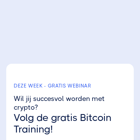
CCAI (Cryptocurrencies.ai) -
Eenvoudig geavanceerd handelen
DEZE WEEK - GRATIS WEBINAR
Wil jij succesvol worden met
Coin Offerings
14/1/2021
crypto?
Volg de gratis Bitcoin
Glitch - Een protocol-level blockchain
voor DeFi
Training!