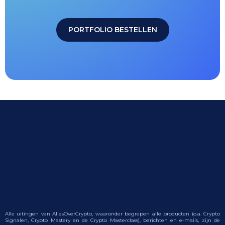
PORTFOLIO BESTELLEN
Alle uitingen van AllesOverCrypto, waaronder begrepen alle producten (o.a. Crypto
Signalen, Crypto Mastery en de Crypto Masterclass), berichten en e-mails, zijn de