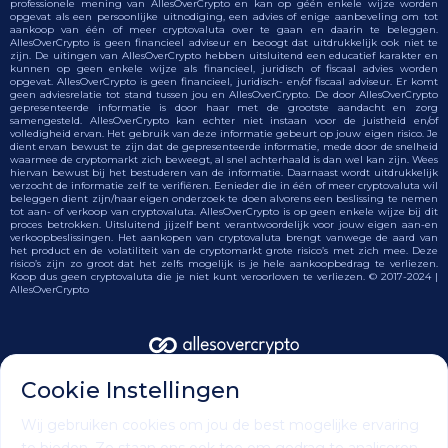
professionele mening van AllesOverCrypto en kan op géén enkele wijze worden
opgevat als een persoonlijke uitnodiging, een advies of enige aanbeveling om tot
aankoop van één of meer cryptovaluta over te gaan en daarin te beleggen.
AllesOverCrypto is geen financieel adviseur en beoogt dat uitdrukkelijk ook niet te
zijn. De uitingen van AllesOverCrypto hebben uitsluitend een educatief karakter en
kunnen op geen enkele wijze als financieel, juridisch of fiscaal advies worden
opgevat. AllesOverCrypto is geen financieel, juridisch- en/of fiscaal adviseur. Er komt
geen adviesrelatie tot stand tussen jou en AllesOverCrypto. De door AllesOverCrypto
gepresenteerde informatie is door haar met de grootste aandacht en zorg
samengesteld. AllesOverCrypto kan echter niet instaan voor de juistheid en/of
volledigheid ervan. Het gebruik van deze informatie gebeurt op jouw eigen risico. Je
dient ervan bewust te zijn dat de gepresenteerde informatie, mede door de snelheid
waarmee de cryptomarkt zich beweegt, al snel achterhaald is dan wel kan zijn. Wees
hiervan bewust bij het bestuderen van de informatie. Daarnaast wordt uitdrukkelijk
verzocht de informatie zelf te verifiëren. Eenieder die in één of meer cryptovaluta wil
beleggen dient zijn/haar eigen onderzoek te doen alvorens een beslissing te nemen
tot aan- of verkoop van cryptovaluta. AllesOverCrypto is op geen enkele wijze bij dit
proces betrokken. Uitsluitend jijzelf bent verantwoordelijk voor jouw eigen aan-en
verkoopbeslissingen. Het aankopen van cryptovaluta brengt vanwege de aard van
het product en de volatiliteit van de cryptomarkt grote risico’s met zich mee. Deze
risico’s zijn zo groot dat het zelfs mogelijk is je hele aankoopbedrag te verliezen.
Koop dus geen cryptovaluta die je niet kunt veroorloven te verliezen. © 2017-2024 |
AllesOverCrypto
Cookie Instellingen
Wij gebruiken cookies om jou de best mogelijke ervaring