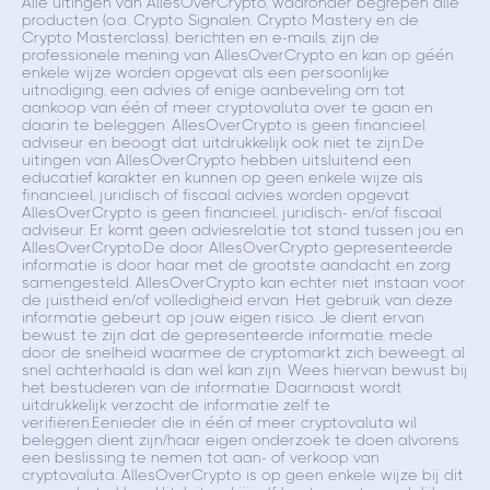
Alle uitingen van AllesOverCrypto, waaronder begrepen alle
producten (o.a. Crypto Signalen, Crypto Mastery en de
Crypto Masterclass), berichten en e-mails, zijn de
professionele mening van AllesOverCrypto en kan op géén
enkele wijze worden opgevat als een persoonlijke
uitnodiging, een advies of enige aanbeveling om tot
aankoop van één of meer cryptovaluta over te gaan en
daarin te beleggen. AllesOverCrypto is geen financieel
adviseur en beoogt dat uitdrukkelijk ook niet te zijn.De
uitingen van AllesOverCrypto hebben uitsluitend een
educatief karakter en kunnen op geen enkele wijze als
financieel, juridisch of fiscaal advies worden opgevat.
AllesOverCrypto is geen financieel, juridisch- en/of fiscaal
adviseur. Er komt geen adviesrelatie tot stand tussen jou en
AllesOverCrypto.De door AllesOverCrypto gepresenteerde
informatie is door haar met de grootste aandacht en zorg
samengesteld. AllesOverCrypto kan echter niet instaan voor
de juistheid en/of volledigheid ervan. Het gebruik van deze
informatie gebeurt op jouw eigen risico. Je dient ervan
bewust te zijn dat de gepresenteerde informatie, mede
door de snelheid waarmee de cryptomarkt zich beweegt, al
snel achterhaald is dan wel kan zijn. Wees hiervan bewust bij
het bestuderen van de informatie. Daarnaast wordt
uitdrukkelijk verzocht de informatie zelf te
verifiëren.Eenieder die in één of meer cryptovaluta wil
beleggen dient zijn/haar eigen onderzoek te doen alvorens
een beslissing te nemen tot aan- of verkoop van
cryptovaluta. AllesOverCrypto is op geen enkele wijze bij dit