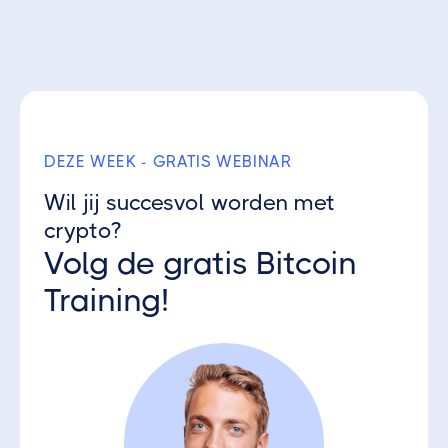
DEZE WEEK - GRATIS WEBINAR
Wil jij succesvol worden met
Blockchain
31/8/2021
crypto?
Volg de gratis Bitcoin
Wat zijn digitale assets? – volledige
beginnersgids
Training!
Volgende