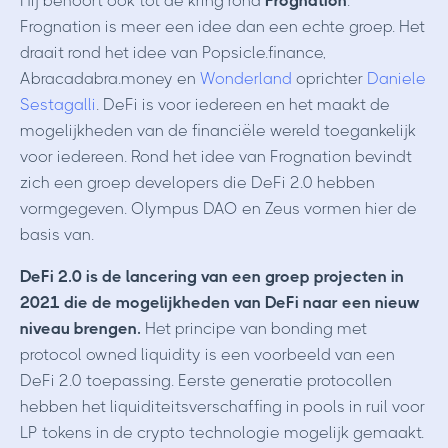
Hij behoort ook tot de kring rond
Frognation
.
Frognation is meer een idee dan een echte groep. Het
draait rond het idee van Popsicle.finance,
Abracadabra.money en
Wonderland
oprichter
Daniele
Sestagalli
. DeFi is voor iedereen en het maakt de
mogelijkheden van de financiële wereld toegankelijk
voor iedereen. Rond het idee van Frognation bevindt
zich een groep developers die DeFi 2.0 hebben
vormgegeven. Olympus DAO en Zeus vormen hier de
basis van.
DeFi 2.0 is de lancering van een groep projecten in
2021 die de mogelijkheden van DeFi naar een nieuw
niveau brengen.
Het principe van bonding met
protocol owned liquidity is een voorbeeld van een
DeFi 2.0 toepassing. Eerste generatie protocollen
hebben het liquiditeitsverschaffing in pools in ruil voor
LP tokens in de crypto technologie mogelijk gemaakt.