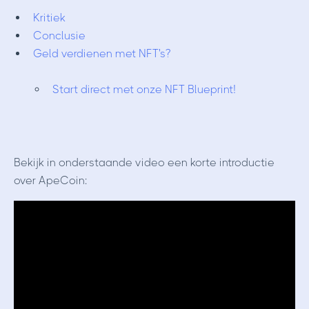
Kritiek
Conclusie
Geld verdienen met NFT's?
Start direct met onze NFT Blueprint!
Bekijk in onderstaande video een korte introductie
over ApeCoin: