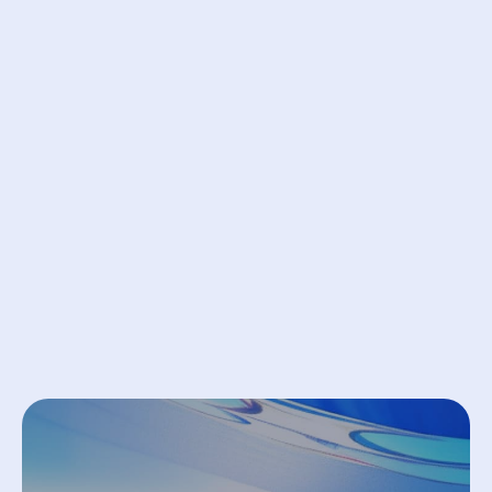
stappen te zetten:
Open een gratis account bij
Bybit EU
Zet je geld over
Bespaar 50% op je handelskosten
Open account bij Bybit EU