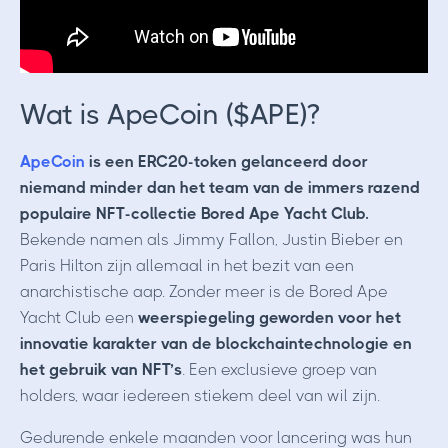
Wat is ApeCoin ($APE)?
ApeCoin
is een ERC20-token gelanceerd door
niemand minder dan het team van de immers razend
populaire NFT-collectie Bored Ape Yacht Club.
Bekende namen als Jimmy Fallon, Justin Bieber en
Paris Hilton zijn allemaal in het bezit van een
anarchistische aap. Zonder meer is de Bored Ape
Yacht Club een
weerspiegeling geworden voor het
innovatie karakter van de blockchaintechnologie en
het gebruik van NFT’s
. Een exclusieve groep van
holders, waar iedereen stiekem deel van wil zijn.
Gedurende enkele maanden voor lancering was hun