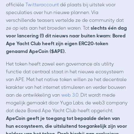
officiële
Twitteraccount
dé plaats bij uitstek voor
speculaties over hun nieuwe plannen. Via
verschillende teasers vertelde ze de community dat
ze op iets aan het broeden waren. Tot
slechts één dag
voor lancering (!) dit nieuws naar buiten kwam: Bored
Ape Yacht Club heeft zijn eigen ERC20-token
genaamd ApeCoin ($APE).
Het token heeft zowel een governance als utility
functie dat centraal staat in het nieuwe ecosysteem
van APE. Met het native token willen ze het decentrale
karakter van het internet stimuleren en verder bouwen
aan de ontwikkeling van
web 3.0.
Dit wordt mede
mogelijk gemaakt door Yuga Labs, de web3 company
dat deze Bored Ape Yacht Club heeft opgericht.
ApeCoin geeft je toegang tot bepaalde delen van
hun ecosysteem, die uitsluitend toegankelijk zijn voor
holders van het token. Denk hierbij aan exclusieve