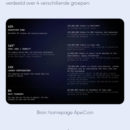
verdeeld over 4 verschillende groepen:
Bron: homepage ApeCoin