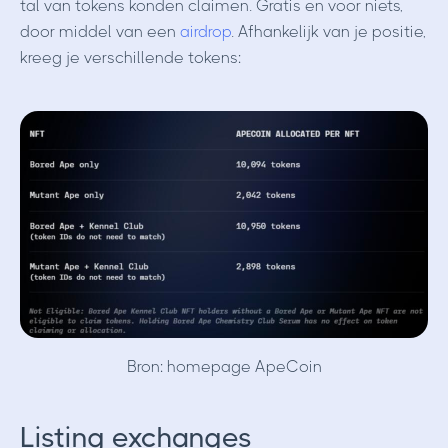
tal van tokens konden claimen. Gratis en voor niets,
door middel van een
airdrop
. Afhankelijk van je positie,
kreeg je verschillende tokens:
Bron: homepage ApeCoin
Listing exchanges