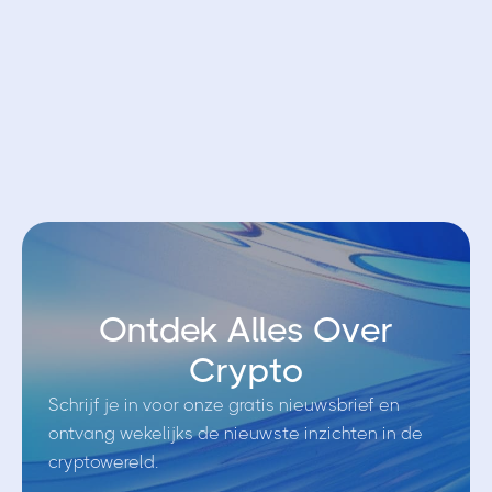
Open account bij Bybit EU
Ontdek Alles Over
Crypto
Schrijf je in voor onze gratis nieuwsbrief en
ontvang wekelijks de nieuwste inzichten in de
cryptowereld.