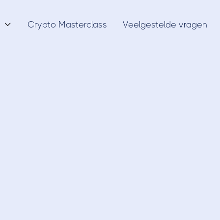
Crypto Masterclass
Veelgestelde vragen

Cryptomunten
3/11/20
 Scams - waar moe
letten?