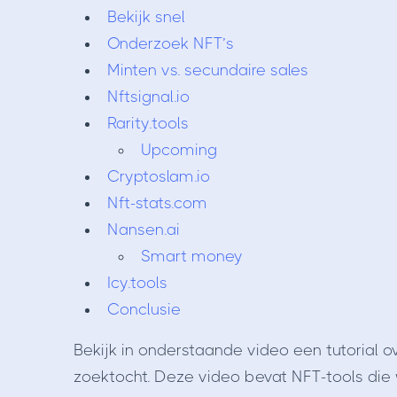
Bekijk snel
Onderzoek NFT’s
Minten vs. secundaire sales
Nftsignal.io
Rarity.tools
Upcoming
Cryptoslam.io
Nft-stats.com
Nansen.ai
Smart money
Icy.tools
Conclusie
Bekijk in onderstaande video een tutorial o
zoektocht. Deze video bevat NFT-tools die