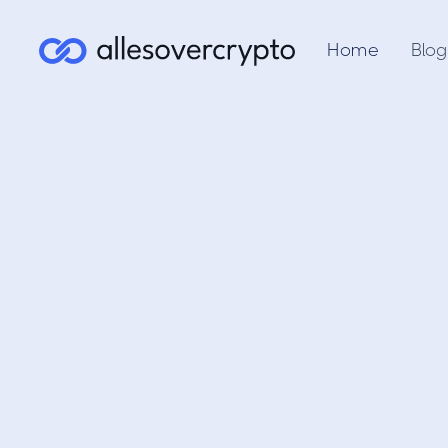
Home
Blog
Ontde
tools! 