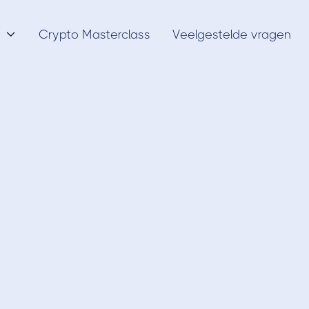
Crypto Masterclass
Veelgestelde vragen

NFTs
26/3/22
k de 6 beste grati
Een volledige start