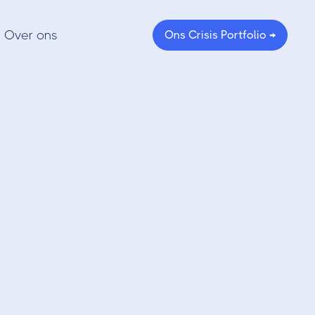
Over ons
Ons Crisis Portfolio →
s NFT-
ersgids.