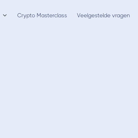
Crypto Masterclass
Veelgestelde vragen

GameFi
14/9/21
een Initial Game 
? Een uitgebreide 