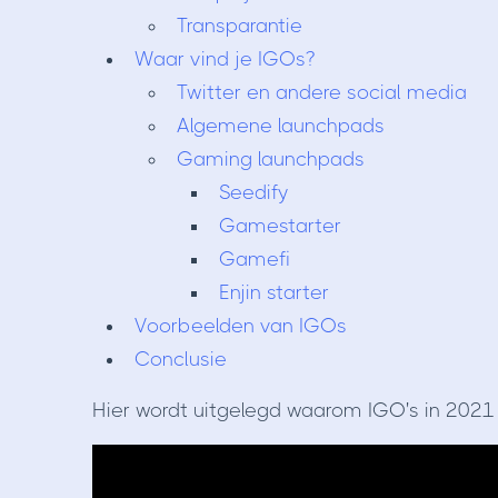
Transparantie
Waar vind je IGOs?
Twitter en andere social media
Algemene launchpads
Gaming launchpads
Seedify
Gamestarter
Gamefi
Enjin starter
Voorbeelden van IGOs​​​​​​​
Conclusie
Hier wordt uitgelegd waarom IGO's in 2021 h