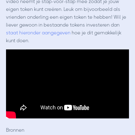
video neemt je stap-voor-stap mee zodat je jouw
eigen token kunt creëren. Leuk om bijvoorbeeld als
vrienden onderling een eigen token te hebben! Wil je
liever gewoon in bestaande tokens investeren dan
staat hieronder aangegeven
hoe je dit gemakkelijk
kunt doen.
Bronnen