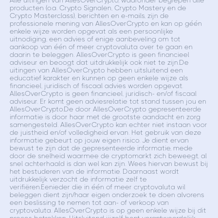
Alle uitingen van AllesOverCrypto, waaronder begrepen alle
producten (o.a. Crypto Signalen, Crypto Mastery en de
Crypto Masterclass), berichten en e-mails, zijn de
professionele mening van AllesOverCrypto en kan op géén
enkele wijze worden opgevat als een persoonlijke
uitnodiging, een advies of enige aanbeveling om tot
aankoop van één of meer cryptovaluta over te gaan en
daarin te beleggen. AllesOverCrypto is geen financieel
adviseur en beoogt dat uitdrukkelijk ook niet te zijn.De
uitingen van AllesOverCrypto hebben uitsluitend een
educatief karakter en kunnen op geen enkele wijze als
financieel, juridisch of fiscaal advies worden opgevat.
AllesOverCrypto is geen financieel, juridisch- en/of fiscaal
adviseur. Er komt geen adviesrelatie tot stand tussen jou en
AllesOverCrypto.De door AllesOverCrypto gepresenteerde
informatie is door haar met de grootste aandacht en zorg
samengesteld. AllesOverCrypto kan echter niet instaan voor
de juistheid en/of volledigheid ervan. Het gebruik van deze
informatie gebeurt op jouw eigen risico. Je dient ervan
bewust te zijn dat de gepresenteerde informatie, mede
door de snelheid waarmee de cryptomarkt zich beweegt, al
snel achterhaald is dan wel kan zijn. Wees hiervan bewust bij
het bestuderen van de informatie. Daarnaast wordt
uitdrukkelijk verzocht de informatie zelf te
verifiëren.Eenieder die in één of meer cryptovaluta wil
beleggen dient zijn/haar eigen onderzoek te doen alvorens
een beslissing te nemen tot aan- of verkoop van
cryptovaluta. AllesOverCrypto is op geen enkele wijze bij dit