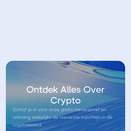
Open account bij Bybit EU
Ontdek Alles Over
Crypto
Schrijf je in voor onze gratis nieuwsbrief en
ontvang wekelijks de nieuwste inzichten in de
cryptowereld.