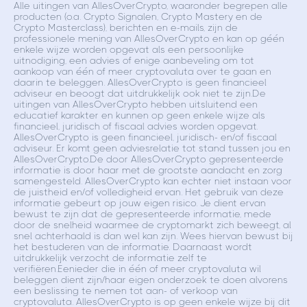
Alle uitingen van AllesOverCrypto, waaronder begrepen alle
producten (o.a. Crypto Signalen, Crypto Mastery en de
Crypto Masterclass), berichten en e-mails, zijn de
professionele mening van AllesOverCrypto en kan op géén
enkele wijze worden opgevat als een persoonlijke
uitnodiging, een advies of enige aanbeveling om tot
aankoop van één of meer cryptovaluta over te gaan en
daarin te beleggen. AllesOverCrypto is geen financieel
adviseur en beoogt dat uitdrukkelijk ook niet te zijn.De
uitingen van AllesOverCrypto hebben uitsluitend een
educatief karakter en kunnen op geen enkele wijze als
financieel, juridisch of fiscaal advies worden opgevat.
AllesOverCrypto is geen financieel, juridisch- en/of fiscaal
adviseur. Er komt geen adviesrelatie tot stand tussen jou en
AllesOverCrypto.De door AllesOverCrypto gepresenteerde
informatie is door haar met de grootste aandacht en zorg
samengesteld. AllesOverCrypto kan echter niet instaan voor
de juistheid en/of volledigheid ervan. Het gebruik van deze
informatie gebeurt op jouw eigen risico. Je dient ervan
bewust te zijn dat de gepresenteerde informatie, mede
door de snelheid waarmee de cryptomarkt zich beweegt, al
snel achterhaald is dan wel kan zijn. Wees hiervan bewust bij
het bestuderen van de informatie. Daarnaast wordt
uitdrukkelijk verzocht de informatie zelf te
verifiëren.Eenieder die in één of meer cryptovaluta wil
beleggen dient zijn/haar eigen onderzoek te doen alvorens
een beslissing te nemen tot aan- of verkoop van
cryptovaluta. AllesOverCrypto is op geen enkele wijze bij dit