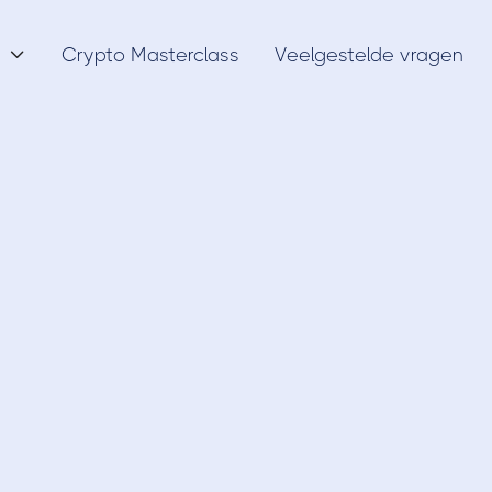
Crypto Masterclass
Veelgestelde vragen

Exchanges
10/1/22
Bitstamp Review 
wbaarheid, ervari
uitleg