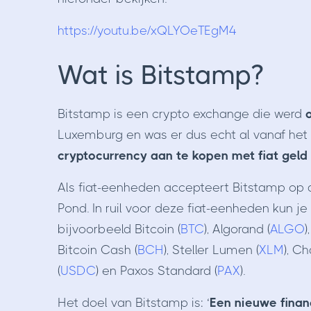
https://youtu.be/xQLYOeTEgM4
Wat is Bitstamp?
Bitstamp is een crypto exchange die werd
Luxemburg en was er dus echt al vanaf het
cryptocurrency aan te kopen met fiat geld
Als fiat-eenheden accepteert Bitstamp op d
Pond. In ruil voor deze fiat-eenheden kun je
bijvoorbeeld Bitcoin (
BTC
), Algorand (
ALGO
)
Bitcoin Cash (
BCH
), Steller Lumen (
XLM
), Ch
(
USDC
) en Paxos Standard (
PAX
).
Het doel van Bitstamp is: ‘
Een nieuwe finan