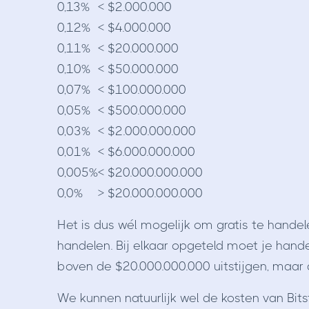
0,13%
< $2.000.000
0,12%
< $4.000.000
0,11%
< $20.000.000
0,10%
< $50.000.000
0,07%
< $100.000.000
0,05%
< $500.000.000
0,03%
< $2.000.000.000
0,01%
< $6.000.000.000
0,005%
< $20.000.000.000
0,0%
> $20.000.000.000
Het is dus wél mogelijk om gratis te handel
handelen. Bij elkaar opgeteld moet je han
boven de $20.000.000.000 uitstijgen, maar 
We kunnen natuurlijk wel de kosten van Bit