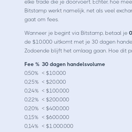
elke trade die je doorvoert. Echter, hoe mee
Bitstamp werkt namelijk, net als veel exch
gaat om fees.
Wanneer je begint via Bitstamp, betaal je
0
de $10.000 uitkomt met je 30 dagen hande
Zodoende blijft het omlaag gaan. Hoe dit pr
Fee %
30 dagen handelsvolume
0,50%
< $10.000
0,25%
< $20.000
0,24%
< $100.000
0,22%
< $200.000
0,20%
< $400.000
0,15%
< $600.000
0,14%
< $1.000.000