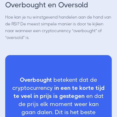
Overbought en Oversold
Hoe kan je nu winstgevend handelen aan de hand van
de RSI? De meest simpele manier is door te kijken
naar wanneer een cryptocurrency “overbought” of
“oversold” is.
Overbought
betekent dat de
cryptocurrency
in een te korte tijd
te veel in prijs is gestegen
en dat
de prijs elk moment weer kan
gaan dalen. Dit is het beste