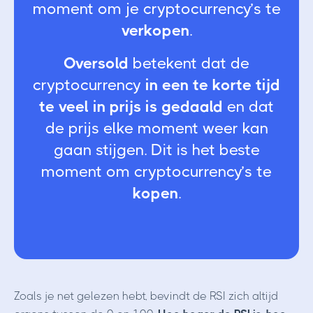
moment om je cryptocurrency’s te
verkopen
.
Oversold
betekent dat de
cryptocurrency
in een te korte tijd
te veel in prijs is gedaald
en dat
de prijs elke moment weer kan
gaan stijgen. Dit is het beste
moment om cryptocurrency’s te
kopen
.
Zoals je net gelezen hebt, bevindt de RSI zich altijd