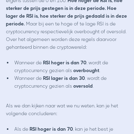
ergens tussen de 0 en 100.
Hoe hoger de RSI is, hoe
sterker de prijs gestegen is in deze periode. Hoe
lager de RSI is, hoe sterker de prijs gedaald is in deze
periode.
Maar bij een te hoge of te lage RSI is de
cryptocurrency respectievelijk overbought of oversold.
Over het algemeen worden deze regels daarvoor
gehanteerd binnen de cryptowereld:
Wanneer de
RSI hoger is dan 70
, wordt de
cryptocurrency gezien als
overbought
.
Wanneer de
RSI lager is dan 30
, wordt de
cryptocurrency gezien als
oversold
.
Als we dan kijken naar wat we nu weten, kan je het
volgende concluderen:
Als de
RSI hoger is dan 70
, kan je het best je