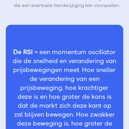
die een eventuele trendwijziging kan voorspellen.
De RSI =
een momentum oscillator
die de snelheid en verandering van
prijsbewegingen meet. Hoe sneller
de verandering van een
prijsbeweging, hoe krachtiger
deze is en hoe groter de kans is
dat de markt zich deze kant op
zal blijven bewegen. Hoe zwakker
deze beweging is, hoe groter de