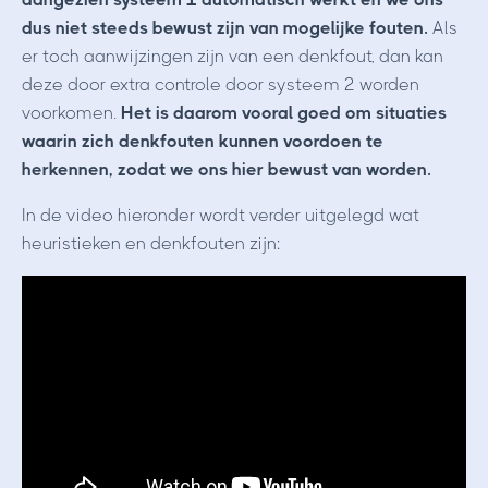
dus niet steeds bewust zijn van mogelijke fouten.
Als
er toch aanwijzingen zijn van een denkfout, dan kan
deze door extra controle door systeem 2 worden
voorkomen.
Het is daarom vooral goed om situaties
waarin zich denkfouten kunnen voordoen te
herkennen, zodat we ons hier bewust van worden.
In de video hieronder
wordt verder uitgelegd wat
heuristieken en denkfouten zijn: