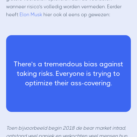
wanneer risico’s volledig worden vermeden. Eerder
heeft
Elon Musk
hier ook al eens op gewezen:
There’s a tremendous bias against
taking risks. Everyone is trying to
optimize their ass-covering.
Toen bijvoorbeeld begin 2018 de bear market intrad,
ontstond veel paniek en verkochten veel mensen hun