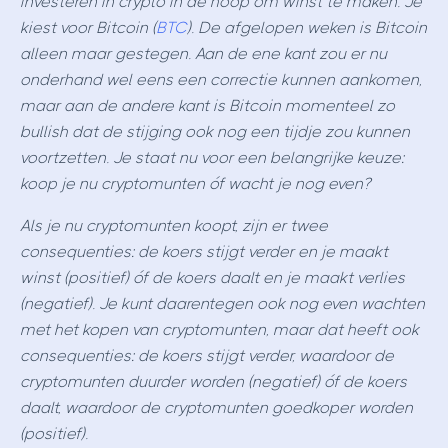
investeren in crypto in de hoop om winst te maken. Je
kiest voor
Bitcoin (
BTC
).
De afgelopen weken is Bitcoin
alleen maar gestegen. Aan de ene kant zou er nu
onderhand wel eens een correctie kunnen aankomen,
maar aan de andere kant is Bitcoin momenteel zo
bullish dat de stijging ook nog een tijdje zou kunnen
voortzetten.
Je staat nu voor een belangrijke keuze:
koop je nu cryptomunten óf wacht je nog even?
Als je nu cryptomunten koopt, zijn er twee
consequenties: de koers stijgt verder en je maakt
winst (positief) óf de koers daalt en je maakt verlies
(negatief).
Je kunt daarentegen ook nog even wachten
met het kopen van cryptomunten, maar dat heeft ook
consequenties: de koers stijgt verder, waardoor de
cryptomunten duurder worden (negatief) óf de koers
daalt, waardoor de cryptomunten goedkoper worden
(positief).