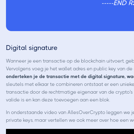
-----END R
Digital signature
Wanneer je een transactie op de blockchain uitvoert, gebru
Vervolgens voeg je het wallet adres en public key van de
onderteken je de transactie met de digital signature, wa
sleutels met elkaar te combineren ontstaat er een uniek
transactie door de rechtmatige eigenaar van de crypto's
valide is en kan deze toevoegen aan een blok.
In onderstaande video van AllesOverCrypto leggen we je 
private keys, maar vertellen we ook meer over hoe een w