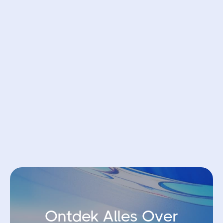
Bybit EU
Zet je geld over
Bespaar 50% op je handelskosten
Open account bij Bybit EU
Ontdek Alles Over