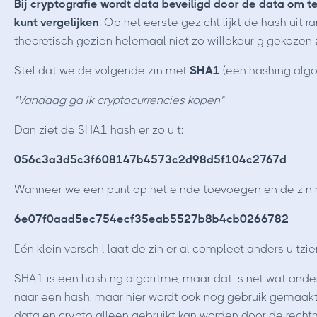
Bij cryptografie wordt data beveiligd door de data om t
kunt vergelijken
. Op het eerste gezicht lijkt de hash uit r
theoretisch gezien helemaal niet zo willekeurig gekozen 
Stel dat we de volgende zin met
SHA1
(een hashing algo
"Vandaag ga ik cryptocurrencies kopen"
Dan ziet de SHA1 hash er zo uit:
056c3a3d5c3f608147b4573c2d98d5f104c2767d
Wanneer we een punt op het einde toevoegen en de zin no
6e07f0aad5ec754ecf35eab5527b8b4cb0266782
Eén klein verschil laat de zin er al compleet anders uitzie
SHA1 is een hashing algoritme, maar dat is net wat ande
naar een hash, maar hier wordt ook nog gebruik gemaak
data en crypto alleen gebruikt kan worden door de recht