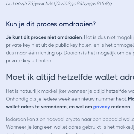
bc1q6zjfr73jywxck3stj0rzl62ga94hyxgw9tfu8g
Kun je dit proces omdraaien?
Je kunt dit proces niet omdraaien
. Het is dus niet mogel
private key niet uit de public key halen, en is het onmoge
dus maar één richting op. Daarom is het mogelijk om de 
private key uit halen.
Moet ik altijd hetzelfde wallet ad
Het is natuurlijk makkelijker wanneer je altijd hetzelfd
Onhandig als je iedere week een nieuw nummer hebt.
Ma
wallet adres te veranderen, en wel om
privacy
redenen
.
Iedereen kan zien hoeveel crypto naar een bepaald walle
Wanneer je lang een wallet adres gebruikt, is het makkeli