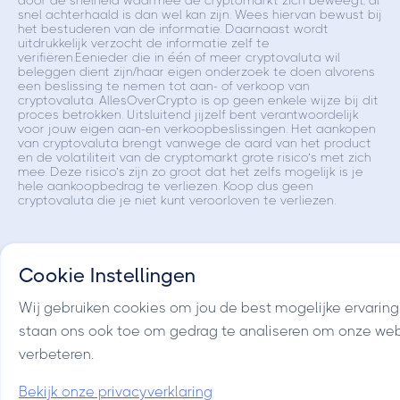
door de snelheid waarmee de cryptomarkt zich beweegt, al
snel achterhaald is dan wel kan zijn. Wees hiervan bewust bij
het bestuderen van de informatie. Daarnaast wordt
uitdrukkelijk verzocht de informatie zelf te
verifiëren.Eenieder die in één of meer cryptovaluta wil
beleggen dient zijn/haar eigen onderzoek te doen alvorens
een beslissing te nemen tot aan- of verkoop van
cryptovaluta. AllesOverCrypto is op geen enkele wijze bij dit
proces betrokken. Uitsluitend jijzelf bent verantwoordelijk
voor jouw eigen aan-en verkoopbeslissingen. Het aankopen
van cryptovaluta brengt vanwege de aard van het product
en de volatiliteit van de cryptomarkt grote risico’s met zich
mee. Deze risico’s zijn zo groot dat het zelfs mogelijk is je
hele aankoopbedrag te verliezen. Koop dus geen
cryptovaluta die je niet kunt veroorloven te verliezen.
Cookie Instellingen
Wij gebruiken cookies om jou de best mogelijke ervaring
staan ons ook toe om gedrag te analiseren om onze web
verbeteren.
Bekijk onze privacyverklaring