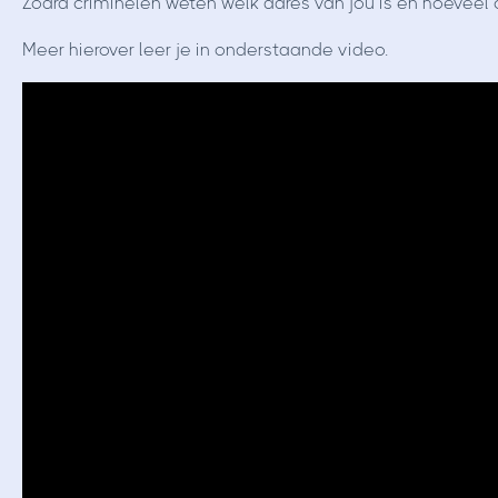
Zodra criminelen weten welk adres van jou is en hoeveel cr
Meer hierover leer je in onderstaande video.