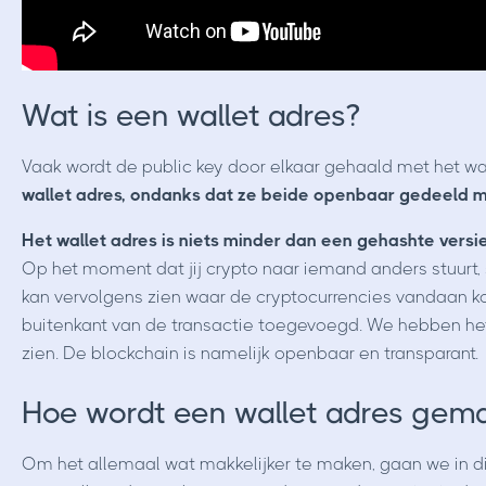
Wat is een wallet adres?
Vaak wordt de public key door elkaar gehaald met het wa
wallet adres, ondanks dat ze beide openbaar gedeeld
Het wallet adres is niets minder dan een gehashte vers
Op het moment dat jij crypto naar iemand anders stuurt, 
kan vervolgens zien waar de cryptocurrencies vandaan k
buitenkant van de transactie toegevoegd. We hebben het
zien. De blockchain is namelijk openbaar en transparant.
Hoe wordt een wallet adres gem
Om het allemaal wat makkelijker te maken, gaan we in di