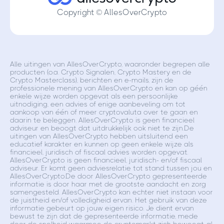
Copyright © AllesOverCrypto
Alle uitingen van AllesOverCrypto, waaronder begrepen alle
producten (o.a. Crypto Signalen, Crypto Mastery en de
Crypto Masterclass), berichten en e-mails, zijn de
professionele mening van AllesOverCrypto en kan op géén
enkele wijze worden opgevat als een persoonlijke
uitnodiging, een advies of enige aanbeveling om tot
aankoop van één of meer cryptovaluta over te gaan en
daarin te beleggen. AllesOverCrypto is geen financieel
adviseur en beoogt dat uitdrukkelijk ook niet te zijn.De
uitingen van AllesOverCrypto hebben uitsluitend een
educatief karakter en kunnen op geen enkele wijze als
financieel, juridisch of fiscaal advies worden opgevat.
AllesOverCrypto is geen financieel, juridisch- en/of fiscaal
adviseur. Er komt geen adviesrelatie tot stand tussen jou en
AllesOverCrypto.De door AllesOverCrypto gepresenteerde
informatie is door haar met de grootste aandacht en zorg
samengesteld. AllesOverCrypto kan echter niet instaan voor
de juistheid en/of volledigheid ervan. Het gebruik van deze
informatie gebeurt op jouw eigen risico. Je dient ervan
bewust te zijn dat de gepresenteerde informatie, mede