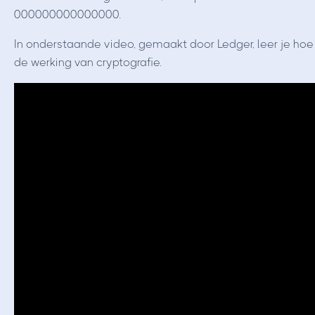
000000000000000.
In onderstaande video, gemaakt door Ledger, leer je hoe 
de werking van cryptografie.