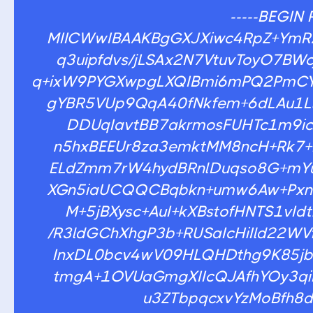
-----BEGIN 
MIICWwIBAAKBgGXJXiwc4RpZ+YmR
q3uipfdvs/jLSAx2N7VtuvToyO7B
q+ixW9PYGXwpgLXQIBmi6mPQ2PmC
gYBR5VUp9QqA40fNkfem+6dLAu1L
DDUqIavtBB7akrmosFUHTc1m9icx
n5hxBEEUr8za3emktMM8ncH+Rk7+
ELdZmm7rW4hydBRnlDuqso8G+mYu
XGn5iaUCQQCBqbkn+umw6Aw+PxnH
M+5jBXysc+AuI+kXBstofHNTS1vI
/R3ldGChXhgP3b+RUSaIcHiIld22
InxDL0bcv4wV09HLQHDthg9K85jb
tmgA+1OVUaGmgXIIcQJAfhYOy3qi
u3ZTbpqcxvYzMoBfh8