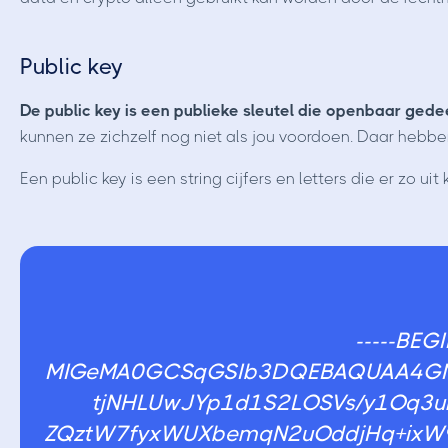
Public key
De public key is een publieke sleutel die openbaar ged
kunnen ze zichzelf nog niet als jou voordoen. Daar hebbe
Een public key is een string cijfers en letters die er zo uit 
-----BEG
MIGeMA0GCSqGSIb3DQEBAQUAA4GM
tjNHLUwJYp1d1S2LOSVs/y1Oq3ui
ZQztW7fyxWUXbemqN2uOddjHq+ix