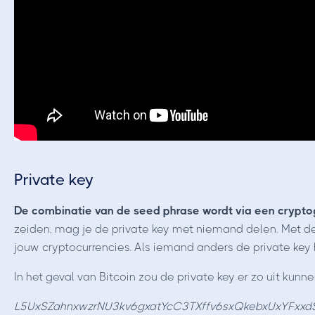
Private key
De combinatie van de seed phrase wordt via een crypto
zeiden, mag je de private key met niemand delen. Met de
jouw cryptocurrencies. Als iemand anders de private key 
In het geval van Bitcoin zou de private key er zo uit kunne
L5UxSZahnxwzrNU3kv6gxatYcC3TXffv6sxQkebxUxYFxx