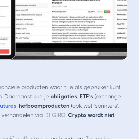
nanciële producten waarin je als gebruiker kunt
. Daarnaast kun je
obligaties
,
ETF’s
(exchange
futures
,
hefboomproducten
(ook wel ‘sprinters’,
verhandelen via DEGIRO.
Crypto wordt niet
nciële effecten te verhandelen. Zo kun je