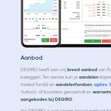
Aanbod
DEGIRO heeft een vrij
breed aanbod
van fi
beleggen. Ten eerste kun je
aandelen
kopen
traded funds) en
aandelenfondsen
,
opties
,
‘turbo’s’, of boosters genoemd) en
warrants
aangeboden bij DEGIRO
.
Via DEGIRO is een enorm breed aanbod fina