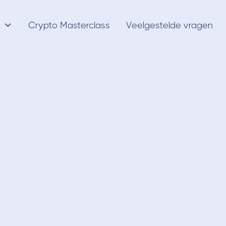
Crypto Masterclass
Veelgestelde vragen

Exchanges
19/6/22
eleggen bij DEGI