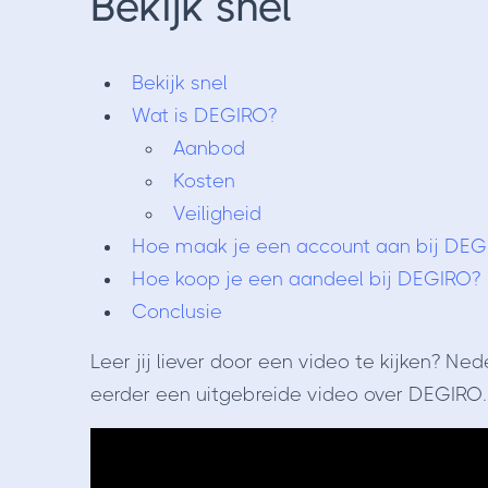
Bekijk snel
Bekijk snel
Wat is DEGIRO?
Aanbod
Kosten
Veiligheid
Hoe maak je een account aan bij DEG
Hoe koop je een aandeel bij DEGIRO?
Conclusie
Leer jij liever door een video te kijken? N
eerder een uitgebreide video over DEGIRO.