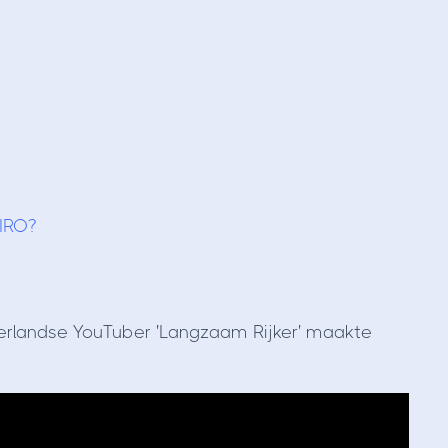
IRO?
ederlandse YouTuber 'Langzaam Rijker' maakte