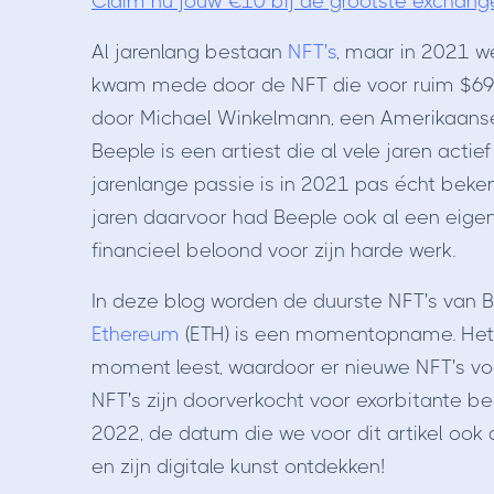
Claim nu jouw €10 bij de grootste exchang
Al jarenlang bestaan
NFT's
, maar in 2021 w
kwam mede door de NFT die voor ruim $69
door Michael Winkelmann, een Amerikaanse 
Beeple is een artiest die al vele jaren acti
jarenlange passie is in 2021 pas écht beke
jaren daarvoor had Beeple ook al een eigen
financieel beloond voor zijn harde werk.
In deze blog worden de duurste NFT's van Be
Ethereum
(ETH) is een momentopname. Het 
moment leest, waardoor er nieuwe NFT's voo
NFT's zijn doorverkocht voor exorbitante b
2022, de datum die we voor dit artikel ook 
en zijn digitale kunst ontdekken!