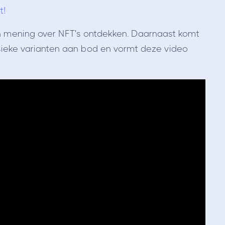
t!
jn mening over NFT's ontdekken. Daarnaast komt
ysieke varianten aan bod en vormt deze video