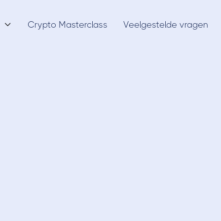
Crypto Masterclass
Veelgestelde vragen

NFTs
31/1/22
NFTs, de meest 
digitale kunst!