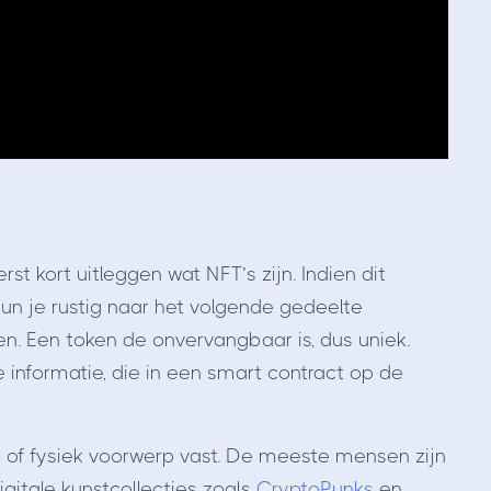
rst kort uitleggen wat NFT’s zijn. Indien dit
un je rustig naar het volgende gedeelte
n. Een token de onvervangbaar is, dus uniek.
e informatie, die in een smart contract op de
l of fysiek voorwerp vast. De meeste mensen zijn
gitale kunstcollecties zoals
CryptoPunks
en