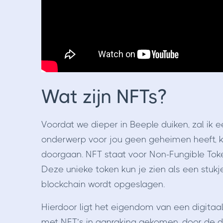
W
at zijn NFTs?
Voordat we dieper in Beeple duiken, zal ik ee
onderwerp voor jou geen geheimen heeft, k
doorgaan. NFT staat voor Non-Fungible Toke
Deze unieke token kun je zien als een stukj
blockchain wordt opgeslagen.
Hierdoor ligt het eigendom van een digitaa
met NFT’s in aanraking gekomen, door de di