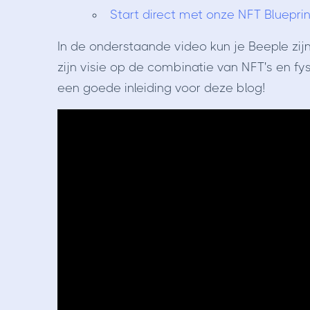
Start direct met onze NFT Blueprin
In de onderstaande video kun je Beeple zi
zijn visie op de combinatie van NFT's en f
een goede inleiding voor deze blog!