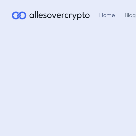
Home
Blog
MijnVas
va