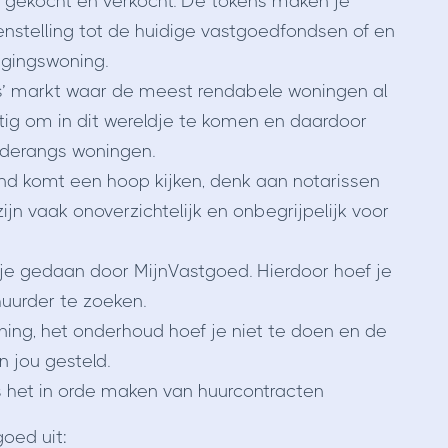
n gekocht en verkocht. De tokens maken je
genstelling tot de huidige vastgoedfondsen of en
ggingswoning.
s’ markt waar de meest rendabele woningen al
stig om in dit wereldje te komen en daardoor
ederangs woningen.
nd komt een hoop kijken, denk aan notarissen
jn vaak onoverzichtelijk en onbegrijpelijk voor
 je gedaan door MijnVastgoed. Hierdoor hoef je
uurder te zoeken.
ing, het onderhoud hoef je niet te doen en de
 jou gesteld.
 het in orde maken van huurcontracten
oed uit: