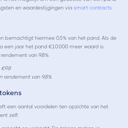
engsten en waardestijgingen via
smart contracts
n bemachtigt hiermee 0,5% van het pand. Als de
a een jaar het pand €10.000 meer waard is
 rendement van 9,8%.
 = €98
en rendement van 9,8%.
 tokens
eft een aantal voordelen ten opzichte van het
nt zelf: