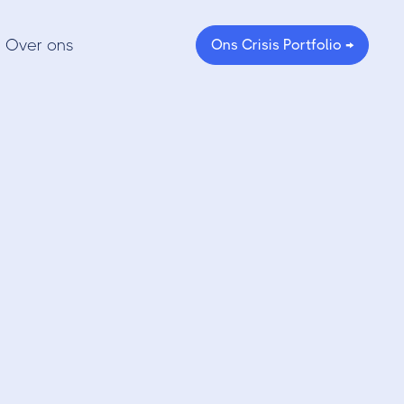
Over ons
Ons Crisis Portfolio →
teren in
een