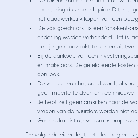
De tokens kunnen te allen tijde worde
investering dus meer liquide. Dit in te
het daadwerkelijk kopen van een bele
De vastgoedmarkt is een ‘ons-kent-on
onderling worden verhandeld. Het is la
ben je genoodzaakt te kiezen uit twe
Bij de aankoop van een investeringspa
en makelaars. De gerelateerde kosten zi
een leek.
De verhuur van het pand wordt al voor
geen moeite te doen om een nieuwe h
Je hebt zelf geen omkijken naar de won
vragen van de huurders worden niet aan
Geen administratieve rompslomp zoals
De volgende video legt het idee nog eens g