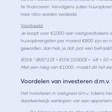
te financieren. Vervolgens zullen huuropbr
naar ratio worden verdeeld.
Voorbeeld:
Je koopt voor €1000 aan vastgoedtokens e
huuropbrengsten per maand €800 zijn en n
geworden, dan heb je dat jaar een behaald
((0,5% * (800*12)) + (0,5%*10.000)) = 48 + 50
Met een inleg van €1000,- maakt dit het e
Voordelen van investeren d.m.v.
Het investeren in vastgoed d.m.v. tokens he
daadwerkelijk aankopen van een apparteme