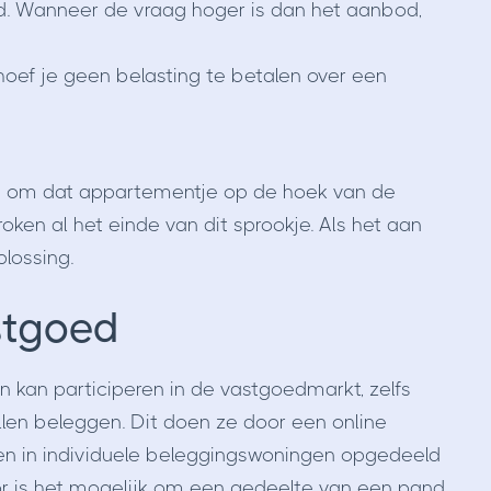
nd. Wanneer de vraag hoger is dan het aanbod,
hoef je geen belasting te betalen over een
et om dat appartementje op de hoek van de
ken al het einde van dit sprookje. Als het aan
plossing.
stgoed
n kan participeren in de vastgoedmarkt, zelfs
len beleggen. Dit doen ze door een online
gen in individuele beleggingswoningen opgedeeld
or is het mogelijk om een gedeelte van een pand