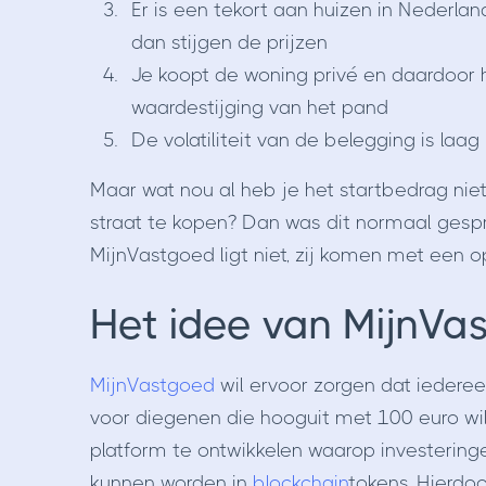
Er is een tekort aan huizen in Nederla
dan stijgen de prijzen
Je koopt de woning privé en daardoor 
waardestijging van het pand
De volatiliteit van de belegging is laag
Maar wat nou al heb je het startbedrag ni
straat te kopen? Dan was dit normaal gespro
MijnVastgoed ligt niet, zij komen met een o
Het idee van MijnVa
MijnVastgoed
wil ervoor zorgen dat iederee
voor diegenen die hooguit met 100 euro wil
platform te ontwikkelen waarop investerin
kunnen worden in
blockchain
tokens. Hierdo