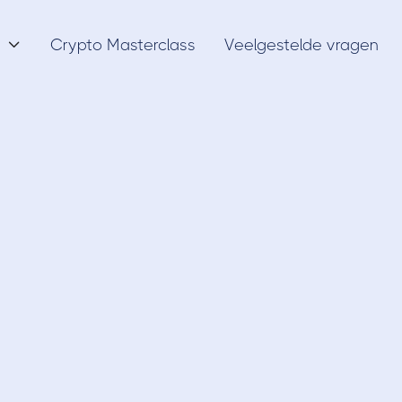
Crypto Masterclass
Veelgestelde vragen

Coin Offerings
1/6/18
tgoed ICO - Inves
stgoed voor ieder