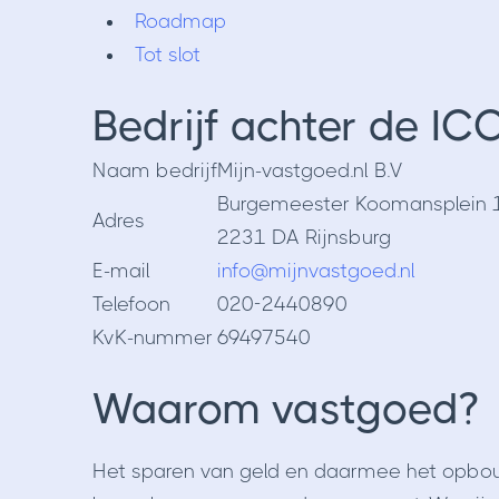
Roadmap
Tot slot
Bedrijf achter de IC
Naam bedrijf
Mijn-vastgoed.nl B.V
Burgemeester Koomansplein 
Adres
2231 DA Rijnsburg
E-mail
info@mijnvastgoed.nl
Telefoon
020-2440890
KvK-nummer
69497540
Waarom vastgoed?
Het sparen van geld en daarmee het opbouw