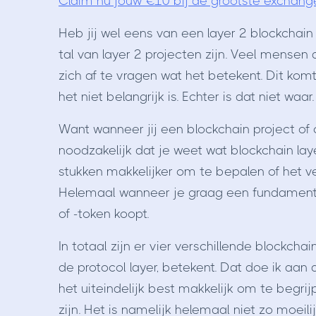
Claim nu jouw €10 bij de grootste exchang
Heb jij wel eens van een layer 2 blockchain 
tal van layer 2 projecten zijn. Veel mensen 
zich af te vragen wat het betekent. Dit kom
het niet belangrijk is. Echter is dat niet waar.
Want wanneer jij een blockchain project of 
noodzakelijk dat je weet wat blockchain lay
stukken makkelijker om te bepalen of het ve
Helemaal wanneer je graag een fundamente
of -token koopt.
In totaal zijn er vier verschillende blockchain 
de protocol layer, betekent. Dat doe ik aan
het uiteindelijk best makkelijk om te begrij
zijn. Het is namelijk helemaal niet zo moeilij