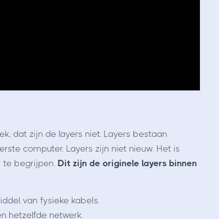
ek, dat zijn de layers niet. Layers bestaan
erste computer. Layers zijn niet nieuw. Het is
e te begrijpen.
Dit zijn de originele layers binnen
ddel van fysieke kabels.
n hetzelfde netwerk.