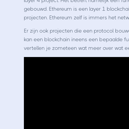
layer 4 project. Het betreft namelijk een f
gebouwd. Ethereum is een layer 1 blockcha
projecten. Ethereum zelf is immers het netwe
Er zijn ook projecten die een protocol bou
kan een blockchain ineens een bepaalde fu
vertellen je zometeen wat meer over wat een