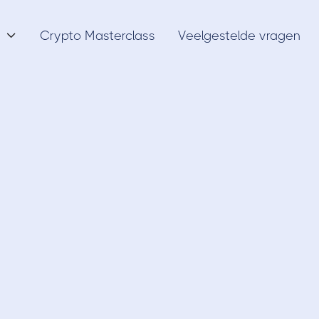
Crypto Masterclass
Veelgestelde vragen

Blockchain
4/6/21
hain Layer 2 (Prot
Complete Uitleg