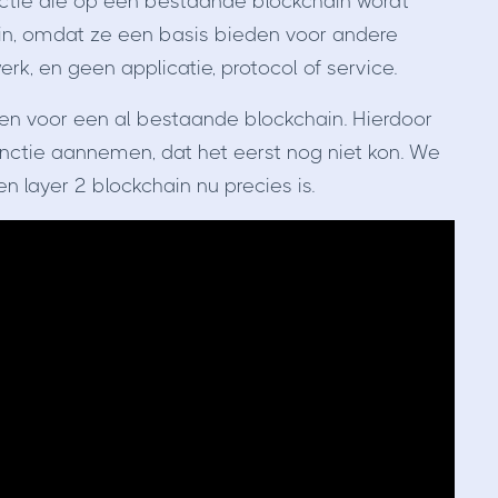
unctie die op een bestaande blockchain wordt
in, omdat ze een basis bieden voor andere
rk, en geen applicatie, protocol of service.
wen voor een al bestaande blockchain. Hierdoor
nctie aannemen, dat het eerst nog niet kon. We
 layer 2 blockchain nu precies is.