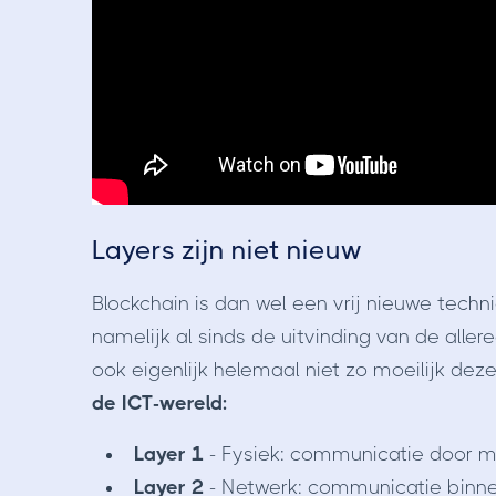
Layers zijn niet nieuw
Blockchain is dan wel een vrij nieuwe techni
namelijk al sinds de uitvinding van de allere
ook eigenlijk helemaal niet zo moeilijk dez
de ICT-wereld:
Layer 1
- Fysiek: communicatie door mi
Layer 2
- Netwerk: communicatie binne