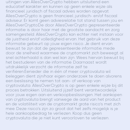
uitingen van AllesOverCrypto hebben uitsluitend een
educatief karakter en kunnen op geen enkele wijze als
financieel, juridisch of fiscaal advies worden opgevat.
AllesOverCrypto is geen financieel, juridisch- en/of fiscaal
adviseur. Er komt geen adviesrelatie tot stand tussen jou en
AllesOverCrypto.De door AllesOverCrypto gepresenteerde
informatie is door haar met de grootste aandacht en zorg
samengesteld. AllesOverCrypto kan echter niet instaan voor
de juistheid en/of volledigheid ervan. Het gebruik van deze
informatie gebeurt op jouw eigen risico. Je dient ervan
bewust te zijn dat de gepresenteerde informatie, mede
door de snelheid waarmee de cryptomarkt zich beweegt, al
snel achterhaald is dan wel kan zijn. Wees hiervan bewust bij
het bestuderen van de informatie. Daarnaast wordt
uitdrukkelijk verzocht de informatie zelf te
verifiëren.Eenieder die in één of meer cryptovaluta wil
beleggen dient zijn/haar eigen onderzoek te doen alvorens
een beslissing te nemen tot aan- of verkoop van
cryptovaluta. AllesOverCrypto is op geen enkele wijze bij dit
proces betrokken. Uitsluitend jijzelf bent verantwoordelijk
voor jouw eigen aan-en verkoopbeslissingen. Het aankopen
van cryptovaluta brengt vanwege de aard van het product
en de volatiliteit van de cryptomarkt grote risico’s met zich
mee. Deze risico’s zijn zo groot dat het zelfs mogelijk is je
hele aankoopbedrag te verliezen. Koop dus geen
cryptovaluta die je niet kunt veroorloven te verliezen.