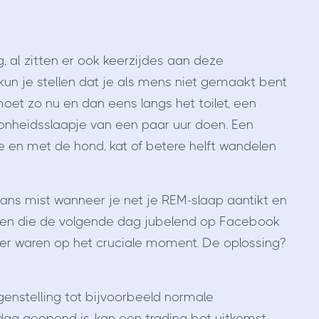
 al zitten er ook keerzijdes aan deze
kun je stellen dat je als mens niet gemaakt bent
oet zo nu en dan eens langs het toilet, een
onheidsslaapje van een paar uur doen. Een
 en met de hond, kat of betere helft wandelen
 kans mist wanneer je net je REM-slaap aantikt en
laren die de volgende dag jubelend op Facebook
ker waren op het cruciale moment. De oplossing?
genstelling tot bijvoorbeeld normale
 dag geopend is, kan een trading bot uitkomst