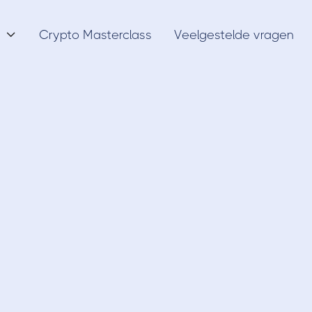
Crypto Masterclass
Veelgestelde vragen

Crypto trading
3/4/20
tohopper instellen
Binance