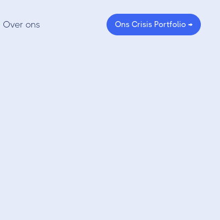
Over ons
Ons Crisis Portfolio →
rant? –
g