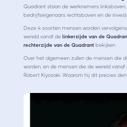
Quadrant staan de werknemers linksboven, d
bedrijfseigenaars rechtsboven en de invest
Deze 4 soorten mensen worden vervolgens o
wereld vanaf de
linkerzijde van de Quadra
rechterzijde van de Quadrant
bekijken.
Over het algemeen zullen de mensen die de w
worden, en de mensen die de wereld vanaf de
Robert Kiyosaki. Waarom hij dit precies denk