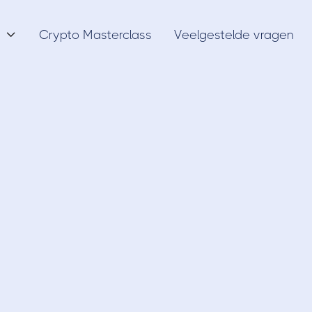
Crypto Masterclass
Veelgestelde vragen

Vermogen
11/4/22
 de Cashflow Quad
een volledige uitle