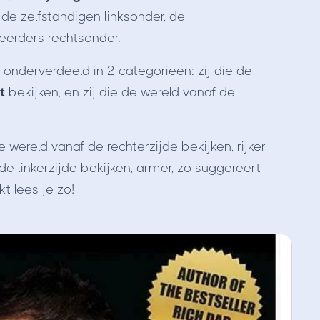
e zelfstandigen linksonder, de
eerders rechtsonder.
nderverdeeld in 2 categorieën: zij die de
nt
bekijken, en zij die de wereld vanaf de
ereld vanaf de rechterzijde bekijken, rijker
 linkerzijde bekijken, armer, zo suggereert
t lees je zo!