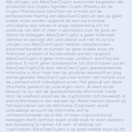
Alle uitingen van AllesOverCrypto, waaronder begrepen alle
producten (o.a. Crypto Signalen, Crypto Mastery en de
Crypto Masterclass), berichten en e-mails, zijn de
professionele mening van AllesOverCrypto en kan op géén
enkele wijze worden opgevat als een persoonlijke
uitnodiging, een advies of enige aanbeveling om tot
aankoop van één of meer cryptovaluta over te gaan en
daarin te beleggen. AllesOverCrypto is geen financieel
adviseur en beoogt dat uitdrukkelijk ook niet te zijn.De
uitingen van AllesOverCrypto hebben uitsluitend een
educatief karakter en kunnen op geen enkele wijze als
financieel, juridisch of fiscaal advies worden opgevat.
AllesOverCrypto is geen financieel, juridisch- en/of fiscaal
adviseur. Er komt geen adviesrelatie tot stand tussen jou en
AllesOverCrypto.De door AllesOverCrypto gepresenteerde
informatie is door haar met de grootste aandacht en zorg
samengesteld. AllesOverCrypto kan echter niet instaan voor
de juistheid en/of volledigheid ervan. Het gebruik van deze
informatie gebeurt op jouw eigen risico. Je dient ervan
bewust te zijn dat de gepresenteerde informatie, mede
door de snelheid waarmee de cryptomarkt zich beweegt, al
snel achterhaald is dan wel kan zijn. Wees hiervan bewust bij
het bestuderen van de informatie. Daarnaast wordt
uitdrukkelijk verzocht de informatie zelf te
verifiëren.Eenieder die in één of meer cryptovaluta wil
beleggen dient zijn/haar eigen onderzoek te doen alvorens
een beslissing te nemen tot aan- of verkoop van
cryptovaluta. AllesOverCrypto is op geen enkele wijze bij dit