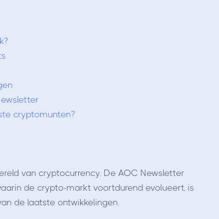
k?
ts
gen
ewsletter
este cryptomunten?
 wereld van cryptocurrency. De AOC Newsletter
waarin de crypto-markt voortdurend evolueert, is
an de laatste ontwikkelingen.