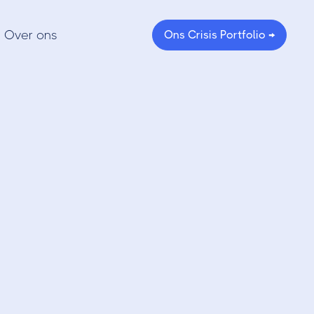
Over ons
Ons Crisis Portfolio →
rypto
beste
edeeld