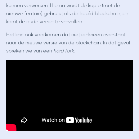
kunnen verwerken. Hierna wordt de kopie (met de
nieuwe feature) gebruikt als de hoofd-blockchain, en
komt de oude versie te vervallen.
Het kan ook voorkomen dat niet iedereen overstapt
naar de nieuwe versie van de blockchain. In dat geval
spreken we van een
hard fork
.