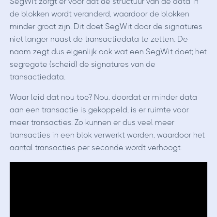
SegWit zorgt er voor dat de structuur van de data in
de blokken wordt veranderd, waardoor de blokken
minder groot zijn. Dit doet SegWit door de signatures
niet langer naast de transactiedata te zetten. De
naam zegt dus eigenlijk ook wat een SegWit doet; het
segregate (scheid) de signatures van de
transactiedata.
Waar leid dat nou toe? Nou, doordat er minder data
aan een transactie is gekoppeld, is er ruimte voor
meer transacties. Zo kunnen er dus veel meer
transacties in een blok verwerkt worden, waardoor het
aantal transacties per seconde wordt verhoogt.