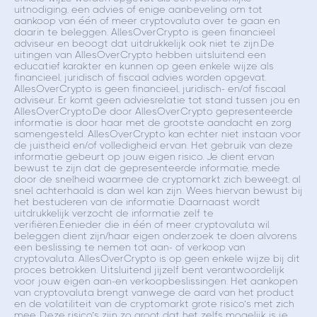
uitnodiging, een advies of enige aanbeveling om tot
aankoop van één of meer cryptovaluta over te gaan en
daarin te beleggen. AllesOverCrypto is geen financieel
adviseur en beoogt dat uitdrukkelijk ook niet te zijn.De
uitingen van AllesOverCrypto hebben uitsluitend een
educatief karakter en kunnen op geen enkele wijze als
financieel, juridisch of fiscaal advies worden opgevat.
AllesOverCrypto is geen financieel, juridisch- en/of fiscaal
adviseur. Er komt geen adviesrelatie tot stand tussen jou en
AllesOverCrypto.De door AllesOverCrypto gepresenteerde
informatie is door haar met de grootste aandacht en zorg
samengesteld. AllesOverCrypto kan echter niet instaan voor
de juistheid en/of volledigheid ervan. Het gebruik van deze
informatie gebeurt op jouw eigen risico. Je dient ervan
bewust te zijn dat de gepresenteerde informatie, mede
door de snelheid waarmee de cryptomarkt zich beweegt, al
snel achterhaald is dan wel kan zijn. Wees hiervan bewust bij
het bestuderen van de informatie. Daarnaast wordt
uitdrukkelijk verzocht de informatie zelf te
verifiëren.Eenieder die in één of meer cryptovaluta wil
beleggen dient zijn/haar eigen onderzoek te doen alvorens
een beslissing te nemen tot aan- of verkoop van
cryptovaluta. AllesOverCrypto is op geen enkele wijze bij dit
proces betrokken. Uitsluitend jijzelf bent verantwoordelijk
voor jouw eigen aan-en verkoopbeslissingen. Het aankopen
van cryptovaluta brengt vanwege de aard van het product
en de volatiliteit van de cryptomarkt grote risico’s met zich
mee. Deze risico’s zijn zo groot dat het zelfs mogelijk is je