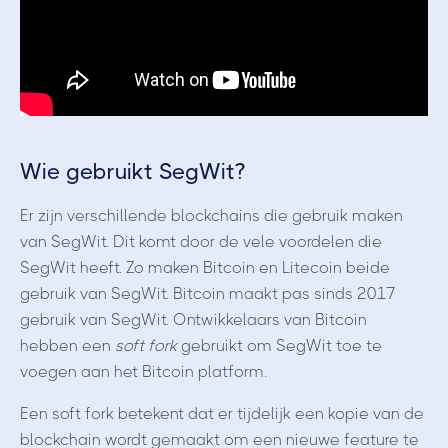
Wie gebruikt SegWit?
Er zijn verschillende blockchains die gebruik maken
van SegWit. Dit komt door de vele voordelen die
SegWit heeft. Zo maken Bitcoin en Litecoin beide
gebruik van SegWit. Bitcoin maakt pas sinds 2017
gebruik van SegWit. Ontwikkelaars van Bitcoin
hebben een
soft fork
gebruikt om SegWit toe te
voegen aan het Bitcoin platform.
Een soft fork betekent dat er tijdelijk een kopie van de
blockchain wordt gemaakt om een nieuwe feature te