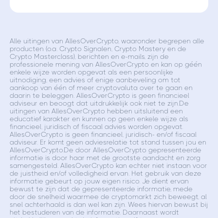
Alle uitingen van AllesOverCrypto, waaronder begrepen alle
producten (o.a. Crypto Signalen, Crypto Mastery en de
Crypto Masterclass), berichten en e-mails, zijn de
professionele mening van AllesOverCrypto en kan op géén
enkele wijze worden opgevat als een persoonlijke
uitnodiging, een advies of enige aanbeveling om tot
aankoop van één of meer cryptovaluta over te gaan en
daarin te beleggen. AllesOverCrypto is geen financieel
adviseur en beoogt dat uitdrukkelijk ook niet te zijn.De
uitingen van AllesOverCrypto hebben uitsluitend een
educatief karakter en kunnen op geen enkele wijze als
financieel, juridisch of fiscaal advies worden opgevat.
AllesOverCrypto is geen financieel, juridisch- en/of fiscaal
adviseur. Er komt geen adviesrelatie tot stand tussen jou en
AllesOverCrypto.De door AllesOverCrypto gepresenteerde
informatie is door haar met de grootste aandacht en zorg
samengesteld. AllesOverCrypto kan echter niet instaan voor
de juistheid en/of volledigheid ervan. Het gebruik van deze
informatie gebeurt op jouw eigen risico. Je dient ervan
bewust te zijn dat de gepresenteerde informatie, mede
door de snelheid waarmee de cryptomarkt zich beweegt, al
snel achterhaald is dan wel kan zijn. Wees hiervan bewust bij
het bestuderen van de informatie. Daarnaast wordt