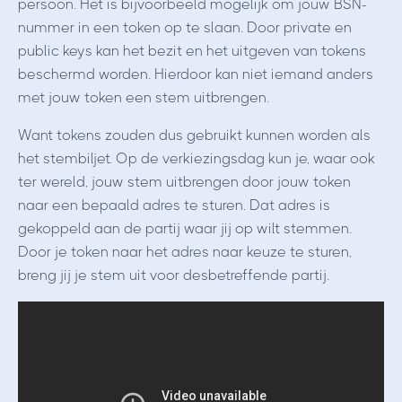
persoon. Het is bijvoorbeeld mogelijk om jouw BSN-
nummer in een token op te slaan. Door private en
public keys kan het bezit en het uitgeven van tokens
beschermd worden. Hierdoor kan niet iemand anders
met jouw token een stem uitbrengen.
Want tokens zouden dus gebruikt kunnen worden als
het stembiljet. Op de verkiezingsdag kun je, waar ook
ter wereld, jouw stem uitbrengen door jouw token
naar een bepaald adres te sturen. Dat adres is
gekoppeld aan de partij waar jij op wilt stemmen.
Door je token naar het adres naar keuze te sturen,
breng jij je stem uit voor desbetreffende partij.