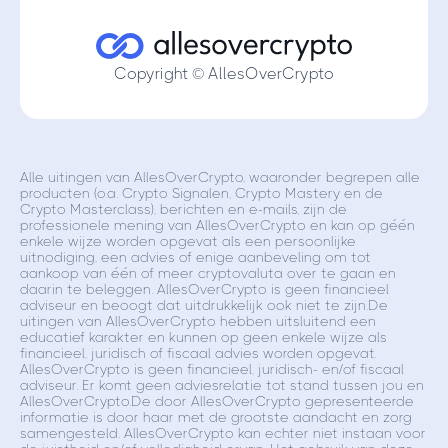
Copyright © AllesOverCrypto
Alle uitingen van AllesOverCrypto, waaronder begrepen alle
producten (o.a. Crypto Signalen, Crypto Mastery en de
Crypto Masterclass), berichten en e-mails, zijn de
professionele mening van AllesOverCrypto en kan op géén
enkele wijze worden opgevat als een persoonlijke
uitnodiging, een advies of enige aanbeveling om tot
aankoop van één of meer cryptovaluta over te gaan en
daarin te beleggen. AllesOverCrypto is geen financieel
adviseur en beoogt dat uitdrukkelijk ook niet te zijn.De
uitingen van AllesOverCrypto hebben uitsluitend een
educatief karakter en kunnen op geen enkele wijze als
financieel, juridisch of fiscaal advies worden opgevat.
AllesOverCrypto is geen financieel, juridisch- en/of fiscaal
adviseur. Er komt geen adviesrelatie tot stand tussen jou en
AllesOverCrypto.De door AllesOverCrypto gepresenteerde
informatie is door haar met de grootste aandacht en zorg
samengesteld. AllesOverCrypto kan echter niet instaan voor