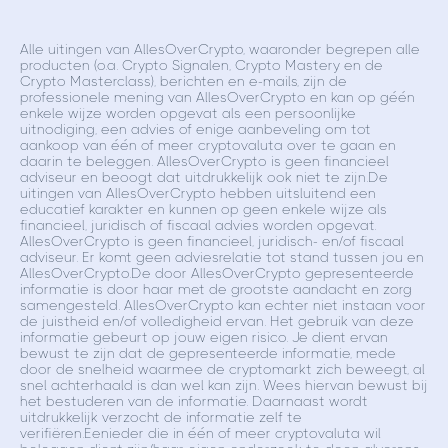
Alle uitingen van AllesOverCrypto, waaronder begrepen alle
producten (o.a. Crypto Signalen, Crypto Mastery en de
Crypto Masterclass), berichten en e-mails, zijn de
professionele mening van AllesOverCrypto en kan op géén
enkele wijze worden opgevat als een persoonlijke
uitnodiging, een advies of enige aanbeveling om tot
aankoop van één of meer cryptovaluta over te gaan en
daarin te beleggen. AllesOverCrypto is geen financieel
adviseur en beoogt dat uitdrukkelijk ook niet te zijn.De
uitingen van AllesOverCrypto hebben uitsluitend een
educatief karakter en kunnen op geen enkele wijze als
financieel, juridisch of fiscaal advies worden opgevat.
AllesOverCrypto is geen financieel, juridisch- en/of fiscaal
adviseur. Er komt geen adviesrelatie tot stand tussen jou en
AllesOverCrypto.De door AllesOverCrypto gepresenteerde
informatie is door haar met de grootste aandacht en zorg
samengesteld. AllesOverCrypto kan echter niet instaan voor
de juistheid en/of volledigheid ervan. Het gebruik van deze
informatie gebeurt op jouw eigen risico. Je dient ervan
bewust te zijn dat de gepresenteerde informatie, mede
door de snelheid waarmee de cryptomarkt zich beweegt, al
snel achterhaald is dan wel kan zijn. Wees hiervan bewust bij
het bestuderen van de informatie. Daarnaast wordt
uitdrukkelijk verzocht de informatie zelf te
verifiëren.Eenieder die in één of meer cryptovaluta wil