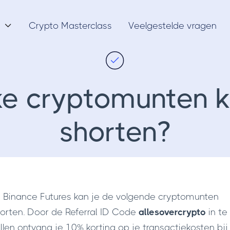
Crypto Masterclass
Veelgestelde vragen

e cryptomunten k
shorten?
j Binance Futures kan je de volgende cryptomunten
orten. Door de Referral ID Code
allesovercrypto
in te
llen ontvang je 10% korting op je transactiekosten bij