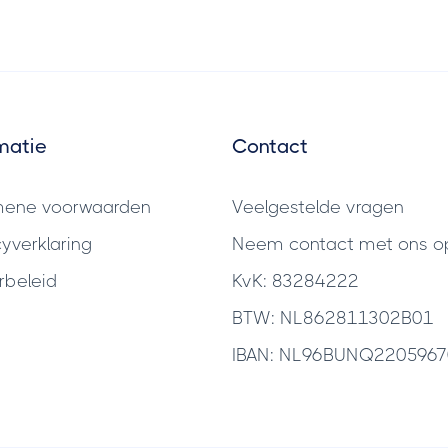
matie
Contact
mene voorwaarden
Veelgestelde vragen
cyverklaring
Neem contact met ons o
rbeleid
KvK: 83284222
BTW: NL862811302B01
IBAN: NL96BUNQ220596