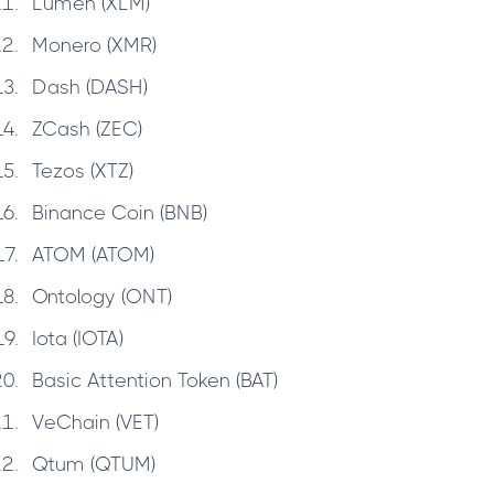
Lumen (XLM)
Monero (XMR)
Dash (DASH)
ZCash (ZEC)
Tezos (XTZ)
Binance Coin (BNB)
ATOM (ATOM)
Ontology (ONT)
Iota (IOTA)
Basic Attention Token (BAT)
VeChain (VET)
Qtum (QTUM)