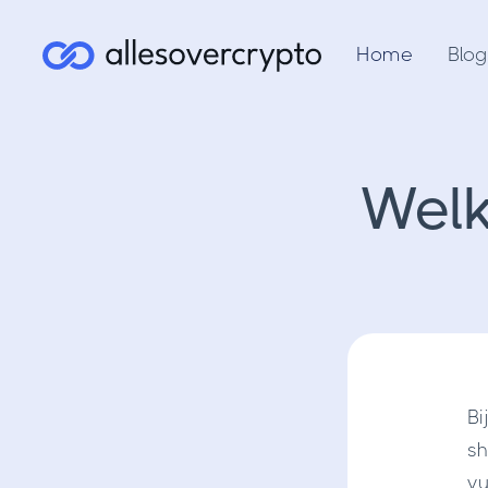
Home
Blog
Welk
Bi
sh
vu