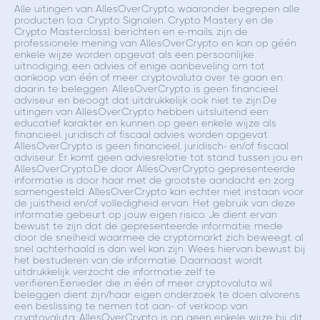
Alle uitingen van AllesOverCrypto, waaronder begrepen alle
producten (o.a. Crypto Signalen, Crypto Mastery en de
Crypto Masterclass), berichten en e-mails, zijn de
professionele mening van AllesOverCrypto en kan op géén
enkele wijze worden opgevat als een persoonlijke
uitnodiging, een advies of enige aanbeveling om tot
aankoop van één of meer cryptovaluta over te gaan en
daarin te beleggen. AllesOverCrypto is geen financieel
adviseur en beoogt dat uitdrukkelijk ook niet te zijn.De
uitingen van AllesOverCrypto hebben uitsluitend een
educatief karakter en kunnen op geen enkele wijze als
financieel, juridisch of fiscaal advies worden opgevat.
AllesOverCrypto is geen financieel, juridisch- en/of fiscaal
adviseur. Er komt geen adviesrelatie tot stand tussen jou en
AllesOverCrypto.De door AllesOverCrypto gepresenteerde
informatie is door haar met de grootste aandacht en zorg
samengesteld. AllesOverCrypto kan echter niet instaan voor
de juistheid en/of volledigheid ervan. Het gebruik van deze
informatie gebeurt op jouw eigen risico. Je dient ervan
bewust te zijn dat de gepresenteerde informatie, mede
door de snelheid waarmee de cryptomarkt zich beweegt, al
snel achterhaald is dan wel kan zijn. Wees hiervan bewust bij
het bestuderen van de informatie. Daarnaast wordt
uitdrukkelijk verzocht de informatie zelf te
verifiëren.Eenieder die in één of meer cryptovaluta wil
beleggen dient zijn/haar eigen onderzoek te doen alvorens
een beslissing te nemen tot aan- of verkoop van
cryptovaluta. AllesOverCrypto is op geen enkele wijze bij dit