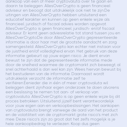
aankoop van één of meer cryptovaluta over te gaan en
daarin te beleggen. AllesOverCrypto is geen financieel
adviseur en beoogt dat uitdrukkelijk ook niet te zijn.De
uitingen van AllesOverCrypto hebben uitsluitend een
educatief karakter en kunnen op geen enkele wijze als
financieel, juridisch of fiscaal advies worden opgevat.
AllesOverCrypto is geen financieel, juridisch- en/of fiscaal
adviseur. Er komt geen adviesrelatie tot stand tussen jou en
AllesOverCrypto.De door AllesOverCrypto gepresenteerde
informatie is door haar met de grootste aandacht en zorg
samengesteld. AllesOverCrypto kan echter niet instaan voor
de juistheid en/of volledigheid ervan. Het gebruik van deze
informatie gebeurt op jouw eigen risico. Je dient ervan
bewust te zijn dat de gepresenteerde informatie, mede
door de snelheid waarmee de cryptomarkt zich beweegt, al
snel achterhaald is dan wel kan zijn. Wees hiervan bewust bij
het bestuderen van de informatie. Daarnaast wordt
uitdrukkelijk verzocht de informatie zelf te
verifiëren.Eenieder die in één of meer cryptovaluta wil
beleggen dient zijn/haar eigen onderzoek te doen alvorens
een beslissing te nemen tot aan- of verkoop van
cryptovaluta. AllesOverCrypto is op geen enkele wijze bij dit
proces betrokken. Uitsluitend jijzelf bent verantwoordelijk
voor jouw eigen aan-en verkoopbeslissingen. Het aankopen
van cryptovaluta brengt vanwege de aard van het product
en de volatiliteit van de cryptomarkt grote risico’s met zich
mee. Deze risico’s zijn zo groot dat het zelfs mogelijk is je
hele aankoopbedrag te verliezen. Koop dus geen