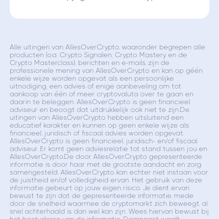
Alle uitingen van AllesOverCrypto, waaronder begrepen alle
producten (o.a. Crypto Signalen, Crypto Mastery en de
Crypto Masterclass), berichten en e-mails, zijn de
professionele mening van AllesOverCrypto en kan op géén
enkele wijze worden opgevat als een persoonlijke
uitnodiging, een advies of enige aanbeveling om tot
aankoop van één of meer cryptovaluta over te gaan en
daarin te beleggen. AllesOverCrypto is geen financieel
adviseur en beoogt dat uitdrukkelijk ook niet te zijn.De
uitingen van AllesOverCrypto hebben uitsluitend een
educatief karakter en kunnen op geen enkele wijze als
financieel, juridisch of fiscaal advies worden opgevat.
AllesOverCrypto is geen financieel, juridisch- en/of fiscaal
adviseur. Er komt geen adviesrelatie tot stand tussen jou en
AllesOverCrypto.De door AllesOverCrypto gepresenteerde
informatie is door haar met de grootste aandacht en zorg
samengesteld. AllesOverCrypto kan echter niet instaan voor
de juistheid en/of volledigheid ervan. Het gebruik van deze
informatie gebeurt op jouw eigen risico. Je dient ervan
bewust te zijn dat de gepresenteerde informatie, mede
door de snelheid waarmee de cryptomarkt zich beweegt, al
snel achterhaald is dan wel kan zijn. Wees hiervan bewust bij