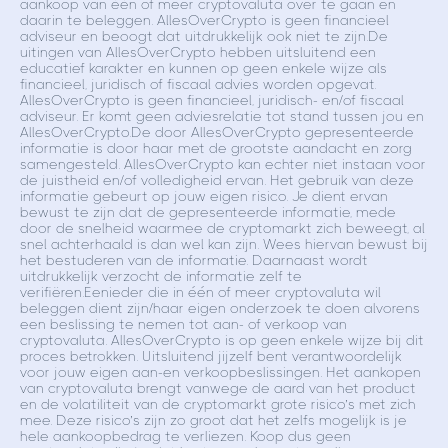
aankoop van één of meer cryptovaluta over te gaan en
daarin te beleggen. AllesOverCrypto is geen financieel
adviseur en beoogt dat uitdrukkelijk ook niet te zijn.De
uitingen van AllesOverCrypto hebben uitsluitend een
educatief karakter en kunnen op geen enkele wijze als
financieel, juridisch of fiscaal advies worden opgevat.
AllesOverCrypto is geen financieel, juridisch- en/of fiscaal
adviseur. Er komt geen adviesrelatie tot stand tussen jou en
AllesOverCrypto.De door AllesOverCrypto gepresenteerde
informatie is door haar met de grootste aandacht en zorg
samengesteld. AllesOverCrypto kan echter niet instaan voor
de juistheid en/of volledigheid ervan. Het gebruik van deze
informatie gebeurt op jouw eigen risico. Je dient ervan
bewust te zijn dat de gepresenteerde informatie, mede
door de snelheid waarmee de cryptomarkt zich beweegt, al
snel achterhaald is dan wel kan zijn. Wees hiervan bewust bij
het bestuderen van de informatie. Daarnaast wordt
uitdrukkelijk verzocht de informatie zelf te
verifiëren.Eenieder die in één of meer cryptovaluta wil
beleggen dient zijn/haar eigen onderzoek te doen alvorens
een beslissing te nemen tot aan- of verkoop van
cryptovaluta. AllesOverCrypto is op geen enkele wijze bij dit
proces betrokken. Uitsluitend jijzelf bent verantwoordelijk
voor jouw eigen aan-en verkoopbeslissingen. Het aankopen
van cryptovaluta brengt vanwege de aard van het product
en de volatiliteit van de cryptomarkt grote risico’s met zich
mee. Deze risico’s zijn zo groot dat het zelfs mogelijk is je
hele aankoopbedrag te verliezen. Koop dus geen