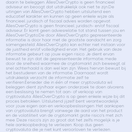
daarin te beleggen. AllesOverCrypto is geen financieel
adviseur en beoogt dat uitdrukkelijk ook niet te zijn.De
uitingen van AllesOverCrypto hebben uitsluitend een
educatief karakter en kunnen op geen enkele wijze als
financieel, juridisch of fiscaal advies worden opgevat.
AllesOverCrypto is geen financieel, juridisch- en/of fiscaal
adviseur. Er komt geen adviesrelatie tot stand tussen jou en
AllesOverCrypto.De door AllesOverCrypto gepresenteerde
informatie is door haar met de grootste aandacht en zorg
samengesteld. AllesOverCrypto kan echter niet instaan voor
de juistheid en/of volledigheid ervan. Het gebruik van deze
informatie gebeurt op jouw eigen risico. Je dient ervan
bewust te zijn dat de gepresenteerde informatie, mede
door de snelheid waarmee de cryptomarkt zich beweegt, al
snel achterhaald is dan wel kan zijn. Wees hiervan bewust bij
het bestuderen van de informatie. Daarnaast wordt
uitdrukkelijk verzocht de informatie zelf te
verifiëren.Eenieder die in één of meer cryptovaluta wil
beleggen dient zijn/haar eigen onderzoek te doen alvorens
een beslissing te nemen tot aan- of verkoop van
cryptovaluta. AllesOverCrypto is op geen enkele wijze bij dit
proces betrokken. Uitsluitend jijzelf bent verantwoordelijk
voor jouw eigen aan-en verkoopbeslissingen. Het aankopen
van cryptovaluta brengt vanwege de aard van het product
en de volatiliteit van de cryptomarkt grote risico’s met zich
mee. Deze risico’s zijn zo groot dat het zelfs mogelijk is je
hele aankoopbedrag te verliezen. Koop dus geen
cryptovaluta die je niet kunt veroorloven te verliezen.