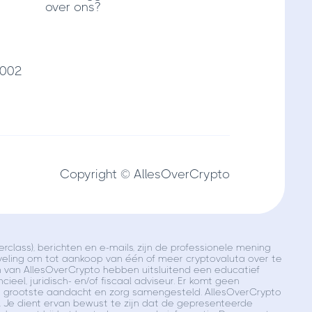
over ons?
7002
Copyright © AllesOverCrypto
class), berichten en e-mails, zijn de professionele mening
veling om tot aankoop van één of meer cryptovaluta over te
en van AllesOverCrypto hebben uitsluitend een educatief
ieel, juridisch- en/of fiscaal adviseur. Er komt geen
de grootste aandacht en zorg samengesteld. AllesOverCrypto
o. Je dient ervan bewust te zijn dat de gepresenteerde