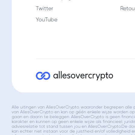
Twitter
Retou
YouTube
Alle uitingen van AllesOverCrypto, waaronder begrepen alle p
van AllesOverCrypto en kan op géén enkele wijze worden opg
gaan en daarin te beleggen. AllesOverCrypto is geen financie
karakter en kunnen op geen enkele wijze als financieel, juridi
adviesrelatie tot stand tussen jou en AllesOverCrypto.De d
kan echter niet instaan voor de juistheid en/of volledigheid