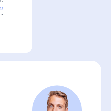
et
ie
je
n