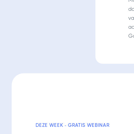
Mo
da
va
aa
Go
DEZE WEEK - GRATIS WEBINAR