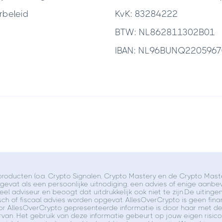
rbeleid
KvK: 83284222
BTW: NL862811302B01
IBAN: NL96BUNQ220596
roducten (o.a. Crypto Signalen, Crypto Mastery en de Crypto Master
evat als een persoonlijke uitnodiging, een advies of enige aanbe
el adviseur en beoogt dat uitdrukkelijk ook niet te zijn.De uiting
sch of fiscaal advies worden opgevat. AllesOverCrypto is geen financ
oor AllesOverCrypto gepresenteerde informatie is door haar met 
 ervan. Het gebruik van deze informatie gebeurt op jouw eigen risic