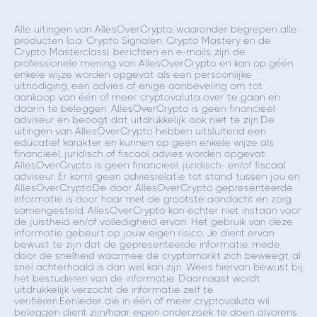
Alle uitingen van AllesOverCrypto, waaronder begrepen alle
producten (o.a. Crypto Signalen, Crypto Mastery en de
Crypto Masterclass), berichten en e-mails, zijn de
professionele mening van AllesOverCrypto en kan op géén
enkele wijze worden opgevat als een persoonlijke
uitnodiging, een advies of enige aanbeveling om tot
aankoop van één of meer cryptovaluta over te gaan en
daarin te beleggen. AllesOverCrypto is geen financieel
adviseur en beoogt dat uitdrukkelijk ook niet te zijn.De
uitingen van AllesOverCrypto hebben uitsluitend een
educatief karakter en kunnen op geen enkele wijze als
financieel, juridisch of fiscaal advies worden opgevat.
AllesOverCrypto is geen financieel, juridisch- en/of fiscaal
adviseur. Er komt geen adviesrelatie tot stand tussen jou en
AllesOverCrypto.De door AllesOverCrypto gepresenteerde
informatie is door haar met de grootste aandacht en zorg
samengesteld. AllesOverCrypto kan echter niet instaan voor
de juistheid en/of volledigheid ervan. Het gebruik van deze
informatie gebeurt op jouw eigen risico. Je dient ervan
bewust te zijn dat de gepresenteerde informatie, mede
door de snelheid waarmee de cryptomarkt zich beweegt, al
snel achterhaald is dan wel kan zijn. Wees hiervan bewust bij
het bestuderen van de informatie. Daarnaast wordt
uitdrukkelijk verzocht de informatie zelf te
verifiëren.Eenieder die in één of meer cryptovaluta wil
beleggen dient zijn/haar eigen onderzoek te doen alvorens