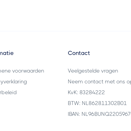
matie
Contact
mene voorwaarden
Veelgestelde vragen
cyverklaring
Neem contact met ons o
rbeleid
KvK: 83284222
BTW: NL862811302B01
IBAN: NL96BUNQ220596