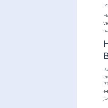
he
Mo
ve
na
H
B
Je
ex
BT
ee
jo