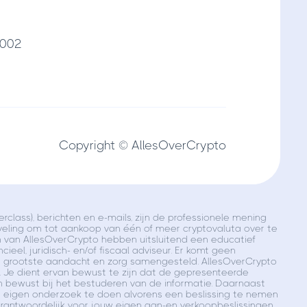
7002
Copyright © AllesOverCrypto
class), berichten en e-mails, zijn de professionele mening
veling om tot aankoop van één of meer cryptovaluta over te
en van AllesOverCrypto hebben uitsluitend een educatief
ieel, juridisch- en/of fiscaal adviseur. Er komt geen
de grootste aandacht en zorg samengesteld. AllesOverCrypto
o. Je dient ervan bewust te zijn dat de gepresenteerde
n bewust bij het bestuderen van de informatie. Daarnaast
haar eigen onderzoek te doen alvorens een beslissing te nemen
 verantwoordelijk voor jouw eigen aan-en verkoopbeslissingen.