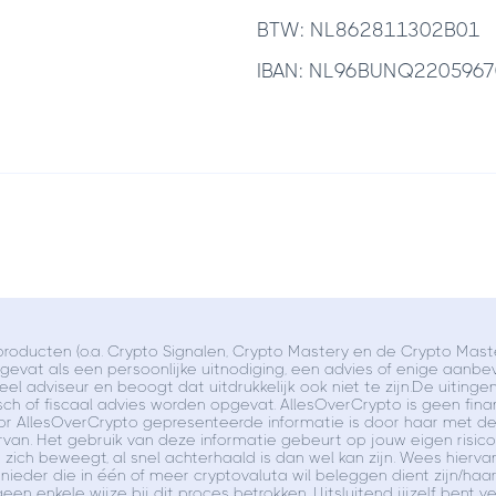
BTW: NL862811302B01
IBAN: NL96BUNQ220596
roducten (o.a. Crypto Signalen, Crypto Mastery en de Crypto Master
evat als een persoonlijke uitnodiging, een advies of enige aanbe
el adviseur en beoogt dat uitdrukkelijk ook niet te zijn.De uiting
sch of fiscaal advies worden opgevat. AllesOverCrypto is geen financ
oor AllesOverCrypto gepresenteerde informatie is door haar met 
 ervan. Het gebruik van deze informatie gebeurt op jouw eigen risic
ich beweegt, al snel achterhaald is dan wel kan zijn. Wees hierva
n.Eenieder die in één of meer cryptovaluta wil beleggen dient zijn/
een enkele wijze bij dit proces betrokken. Uitsluitend jijzelf bent