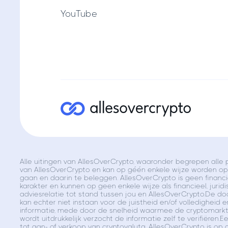
YouTube
Alle uitingen van AllesOverCrypto, waaronder begrepen alle p
van AllesOverCrypto en kan op géén enkele wijze worden opg
gaan en daarin te beleggen. AllesOverCrypto is geen financie
karakter en kunnen op geen enkele wijze als financieel, juridi
adviesrelatie tot stand tussen jou en AllesOverCrypto.De d
kan echter niet instaan voor de juistheid en/of volledigheid
informatie, mede door de snelheid waarmee de cryptomarkt z
wordt uitdrukkelijk verzocht de informatie zelf te verifiëre
tot aan- of verkoop van cryptovaluta. AllesOverCrypto is op g