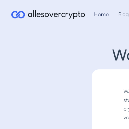
Home
Blog
W
WA
st
cr
vo