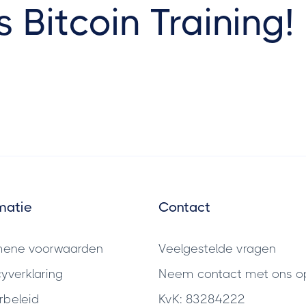
s Bitcoin Training!
matie
Contact
mene voorwaarden
Veelgestelde vragen
cyverklaring
Neem contact met ons o
rbeleid
KvK: 83284222