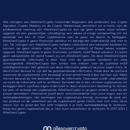
Alle uitingen van AllesOverCrypto, waaronder begrepen alle producten (o.a. Crypto
Signalen, Crypto Mastery en de Crypto Masterclass), berichten en e-mails, zijn de
professionele mening van AllesOverCrypto en kan op géén enkele wijze worden
opgevat als een persoonlijke uitnodiging, een advies of enige aanbeveling om tot
aankoop van één of meer cryptovaluta over te gaan en daarin te beleggen.
AllesOverCrypto is geen financieel adviseur en beoogt dat uitdrukkelijk ook niet te
zijn. De uitingen van AllesOverCrypto hebben uitsluitend een educatief karakter en
kunnen op geen enkele wijze als financieel, juridisch of fiscaal advies worden
opgevat. AllesOverCrypto is geen financieel, juridisch- en/of fiscaal adviseur. Er komt
geen adviesrelatie tot stand tussen jou en AllesOverCrypto. De door AllesOverCrypto
gepresenteerde informatie is door haar met de grootste aandacht en zorg
samengesteld. AllesOverCrypto kan echter niet instaan voor de juistheid en/of
volledigheid ervan. Het gebruik van deze informatie gebeurt op jouw eigen risico. Je
dient ervan bewust te zijn dat de gepresenteerde informatie, mede door de snelheid
waarmee de cryptomarkt zich beweegt, al snel achterhaald is dan wel kan zijn. Wees
hiervan bewust bij het bestuderen van de informatie. Daarnaast wordt uitdrukkelijk
verzocht de informatie zelf te verifiëren. Eenieder die in één of meer cryptovaluta wil
beleggen dient zijn/haar eigen onderzoek te doen alvorens een beslissing te nemen
tot aan- of verkoop van cryptovaluta. AllesOverCrypto is op geen enkele wijze bij dit
proces betrokken. Uitsluitend jijzelf bent verantwoordelijk voor jouw eigen aan-en
verkoopbeslissingen. Het aankopen van cryptovaluta brengt vanwege de aard van
het product en de volatiliteit van de cryptomarkt grote risico’s met zich mee. Deze
risico’s zijn zo groot dat het zelfs mogelijk is je hele aankoopbedrag te verliezen.
Koop dus geen cryptovaluta die je niet kunt veroorloven te verliezen. © 2017-2024 |
AllesOverCrypto