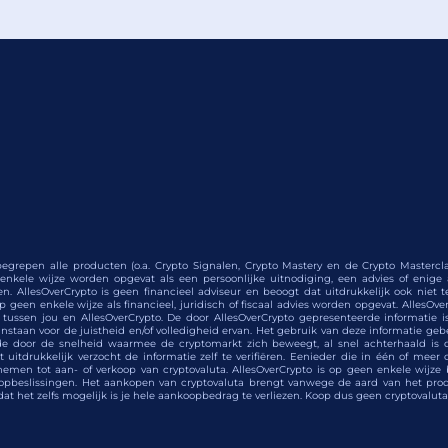
egrepen alle producten (o.a. Crypto Signalen, Crypto Mastery en de Crypto Masterclas
nkele wijze worden opgevat als een persoonlijke uitnodiging, een advies of enig
n. AllesOverCrypto is geen financieel adviseur en beoogt dat uitdrukkelijk ook niet 
geen enkele wijze als financieel, juridisch of fiscaal advies worden opgevat. AllesOverCr
d tussen jou en AllesOverCrypto. De door AllesOverCrypto gepresenteerde informatie
nstaan voor de juistheid en/of volledigheid ervan. Het gebruik van deze informatie geb
de door de snelheid waarmee de cryptomarkt zich beweegt, al snel achterhaald is 
uitdrukkelijk verzocht de informatie zelf te verifiëren. Eenieder die in één of meer 
emen tot aan- of verkoop van cryptovaluta. AllesOverCrypto is op geen enkele wijze bij
opbeslissingen. Het aankopen van cryptovaluta brengt vanwege de aard van het produ
t dat het zelfs mogelijk is je hele aankoopbedrag te verliezen. Koop dus geen cryptovaluta 