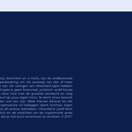
s), berichten en e-mails, zijn de professionele
e aanbeveling om tot aankoop van één of meer
te zijn. De uitingen van AllesOverCrypto hebben
ypto is geen financieel, juridisch- en/of fiscaal
 is door haar met de grootste aandacht en zorg
eurt op jouw eigen risico. Je dient ervan bewust
dan wel kan zijn. Wees hiervan bewust bij het
cryptovaluta wil beleggen dient zijn/haar eigen
 dit proces betrokken. Uitsluitend jijzelf bent
ct en de volatiliteit van de cryptomarkt grote
die je niet kunt veroorloven te verliezen. © 2017-