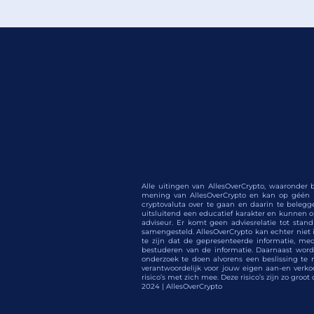
Alle uitingen van AllesOverCrypto, waaronder b
mening van AllesOverCrypto en kan op géén e
cryptovaluta over te gaan en daarin te belegge
uitsluitend een educatief karakter en kunnen op 
adviseur. Er komt geen adviesrelatie tot stan
samengesteld. AllesOverCrypto kan echter niet i
te zijn dat de gepresenteerde informatie, me
bestuderen van de informatie. Daarnaast wordt 
onderzoek te doen alvorens een beslissing te n
verantwoordelijk voor jouw eigen aan-en verko
risico’s met zich mee. Deze risico’s zijn zo groo
2024 | AllesOverCrypto