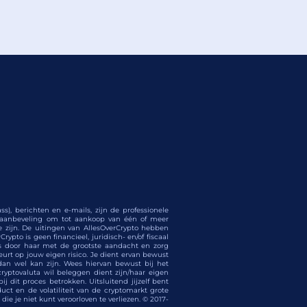
s), berichten en e-mails, zijn de professionele
e aanbeveling om tot aankoop van één of meer
te zijn. De uitingen van AllesOverCrypto hebben
ypto is geen financieel, juridisch- en/of fiscaal
 is door haar met de grootste aandacht en zorg
eurt op jouw eigen risico. Je dient ervan bewust
dan wel kan zijn. Wees hiervan bewust bij het
cryptovaluta wil beleggen dient zijn/haar eigen
 dit proces betrokken. Uitsluitend jijzelf bent
ct en de volatiliteit van de cryptomarkt grote
die je niet kunt veroorloven te verliezen. © 2017-