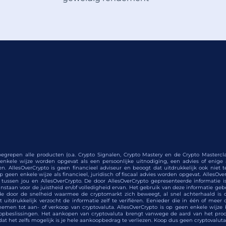
egrepen alle producten (o.a. Crypto Signalen, Crypto Mastery en de Crypto Masterclas
nkele wijze worden opgevat als een persoonlijke uitnodiging, een advies of enig
n. AllesOverCrypto is geen financieel adviseur en beoogt dat uitdrukkelijk ook niet 
geen enkele wijze als financieel, juridisch of fiscaal advies worden opgevat. AllesOverCr
d tussen jou en AllesOverCrypto. De door AllesOverCrypto gepresenteerde informatie
nstaan voor de juistheid en/of volledigheid ervan. Het gebruik van deze informatie geb
de door de snelheid waarmee de cryptomarkt zich beweegt, al snel achterhaald is 
uitdrukkelijk verzocht de informatie zelf te verifiëren. Eenieder die in één of meer 
emen tot aan- of verkoop van cryptovaluta. AllesOverCrypto is op geen enkele wijze bij
opbeslissingen. Het aankopen van cryptovaluta brengt vanwege de aard van het produ
t dat het zelfs mogelijk is je hele aankoopbedrag te verliezen. Koop dus geen cryptovaluta 