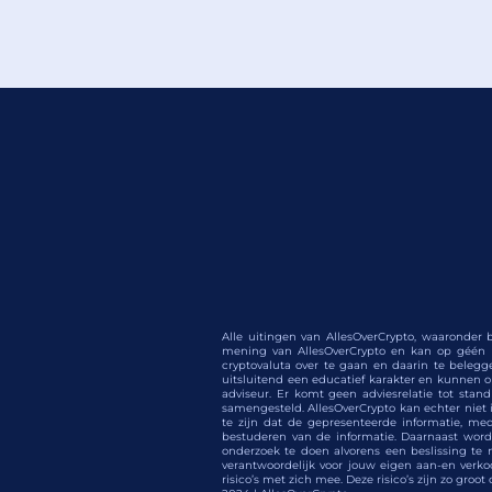
Alle uitingen van AllesOverCrypto, waaronder b
mening van AllesOverCrypto en kan op géén e
cryptovaluta over te gaan en daarin te belegge
uitsluitend een educatief karakter en kunnen op 
adviseur. Er komt geen adviesrelatie tot stan
samengesteld. AllesOverCrypto kan echter niet i
te zijn dat de gepresenteerde informatie, me
bestuderen van de informatie. Daarnaast wordt 
onderzoek te doen alvorens een beslissing te n
verantwoordelijk voor jouw eigen aan-en verko
risico’s met zich mee. Deze risico’s zijn zo groo