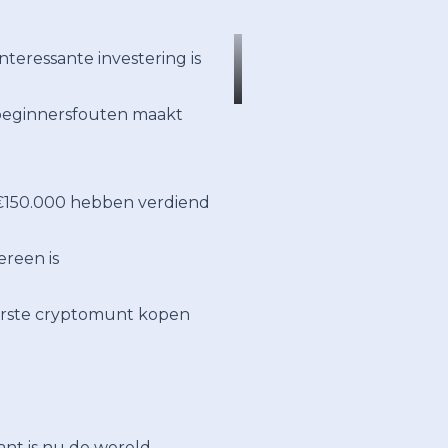
teressante investering is
 beginnersfouten maakt
 €150.000 hebben verdiend
reen is
rste cryptomunt kopen
ant is nu de wereld