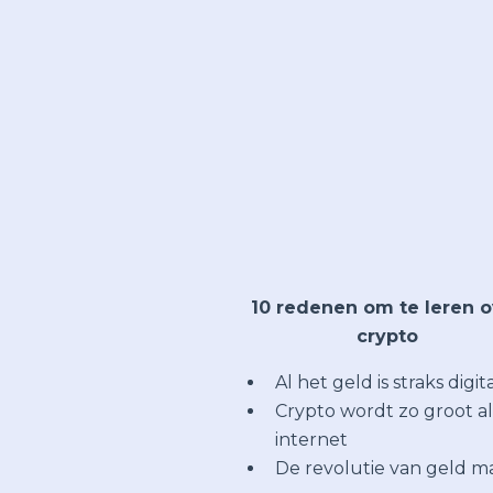
10 redenen om te leren 
crypto
Al het geld is straks digit
Crypto wordt zo groot al
internet
De revolutie van geld ma