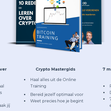
over
Crypto Mastergids
7 m
Haal alles uit de Online
aal
Training
s
Bereid jezelf optimaal voor
Weet precies hoe je begint
ak jíj